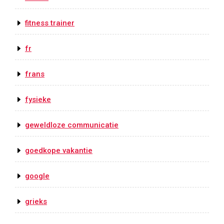
fitness trainer
fr
frans
fysieke
geweldloze communicatie
goedkope vakantie
google
grieks