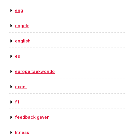
eng
engels
english
es
europe taekwondo
excel
f1
feedback geven
fitness