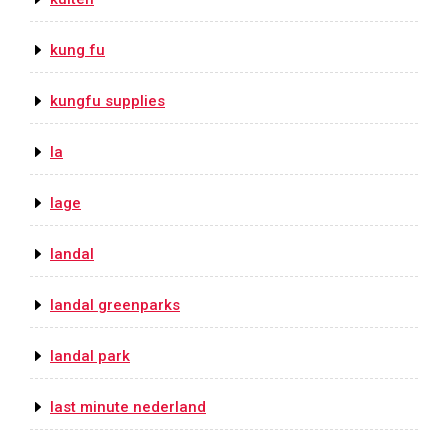
kung fu
kungfu supplies
la
lage
landal
landal greenparks
landal park
last minute nederland