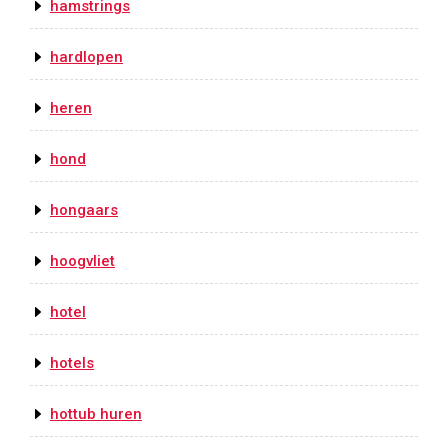
hamstrings
hardlopen
heren
hond
hongaars
hoogvliet
hotel
hotels
hottub huren