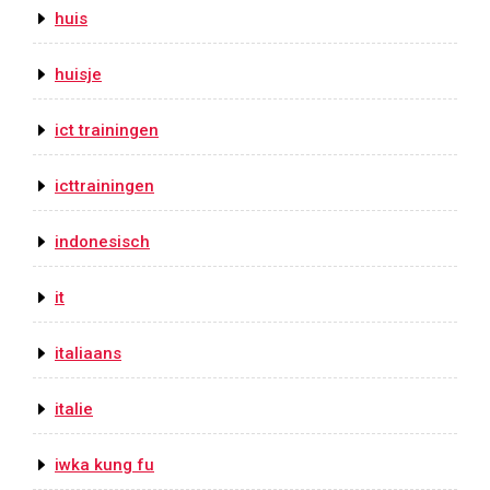
huis
huisje
ict trainingen
icttrainingen
indonesisch
it
italiaans
italie
iwka kung fu