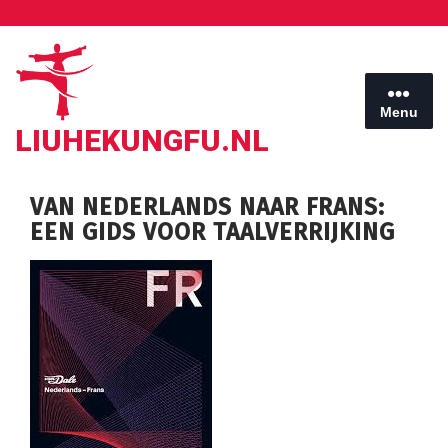
Ga
naar
de
inhoud
Menu
LIUHEKUNGFU.NL
VAN NEDERLANDS NAAR FRANS:
EEN GIDS VOOR TAALVERRIJKING