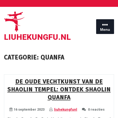
Ga
naar
de
inhoud
Menu
LIUHEKUNGFU.NL
CATEGORIE:
QUANFA
DE OUDE VECHTKUNST VAN DE
SHAOLIN TEMPEL: ONTDEK SHAOLIN
QUANFA
16 september 2023
liuhekungfunl
0 reacties