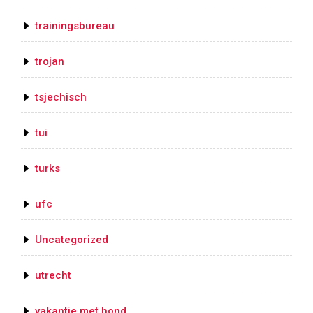
trainingsbureau
trojan
tsjechisch
tui
turks
ufc
Uncategorized
utrecht
vakantie met hond