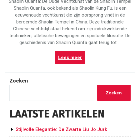
Shaolin Quanfa: De Oude Vechtkunst van de Shaolin Tempel
Shaolin Quanfa, ook bekend als Shaolin Kung Fu, is een
eeuwenoude vechtkunst die zijn oorsprong vindt in de
beroemde Shaolin Tempel in China. Deze traditionele
Chinese vechtstijl staat bekend om zijn indrukwekkende
technieken, atletische bewegingen en spirituele filosofie. De
geschiedenis van Shaolin Quanfa gaat terug tot …
“De
Lees meer
Oude
Vechtkunst
van
Zoeken
de
Shaolin
Zoeken
Tempel:
Ontdek
LAATSTE ARTIKELEN
Shaolin
Quanfa”
Stijlvolle Elegantie: De Zwarte Liu Jo Jurk