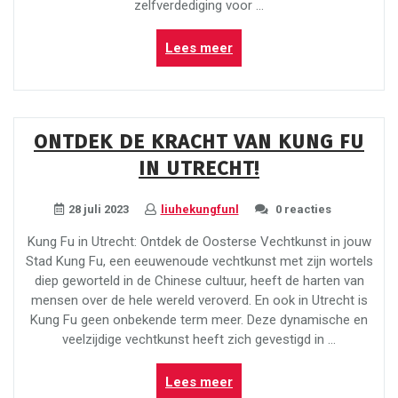
zelfverdediging voor …
“Kracht
Lees meer
en
Veiligheid:
Zelfverdediging
voor
ONTDEK DE KRACHT VAN KUNG FU
Vrouwen”
IN UTRECHT!
28 juli 2023
liuhekungfunl
0 reacties
Kung Fu in Utrecht: Ontdek de Oosterse Vechtkunst in jouw
Stad Kung Fu, een eeuwenoude vechtkunst met zijn wortels
diep geworteld in de Chinese cultuur, heeft de harten van
mensen over de hele wereld veroverd. En ook in Utrecht is
Kung Fu geen onbekende term meer. Deze dynamische en
veelzijdige vechtkunst heeft zich gevestigd in …
“Ontdek
Lees meer