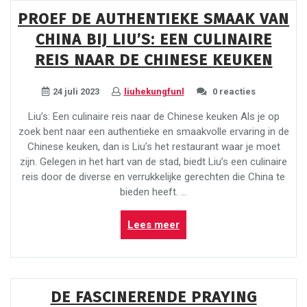
Bagua:
PROEF DE AUTHENTIEKE SMAAK VAN
Een
CHINA BIJ LIU’S: EEN CULINAIRE
Unieke
Chinese
REIS NAAR DE CHINESE KEUKEN
Vechtkunst”
24 juli 2023
liuhekungfunl
0 reacties
Liu’s: Een culinaire reis naar de Chinese keuken Als je op
zoek bent naar een authentieke en smaakvolle ervaring in de
Chinese keuken, dan is Liu’s het restaurant waar je moet
zijn. Gelegen in het hart van de stad, biedt Liu’s een culinaire
reis door de diverse en verrukkelijke gerechten die China te
bieden heeft. …
“Proef
Lees meer
de
Authentieke
Smaak
van
DE FASCINERENDE PRAYING
China