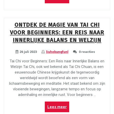
Wing
Chun
Dummy:
Een
ONTDEK DE MAGIE VAN TAI CHI
Onmisbaar
VOOR BEGINNERS: EEN REIS NAAR
Trainingshulpmiddel
voor
INNERLIJKE BALANS EN WELZIJN
Vechtsportbeoefenaars”
26 juli 2023
liuhekungfunl
0 reacties
Tai Chi voor Beginners: Een Reis naar Innerlijke Balans en
Welzijn Tai Chi, ook wel bekend als Tai Chi Chuan, is een
eeuwenoude Chinese krijgskunst die tegenwoordig
wereldwijd wordt beoefend als een vorm van
lichaamsbeweging en meditatie. Het staat bekend om zijn
vloeiende bewegingen, langzame tempo en focus op
ademhaling en innerlijke rust. Voor beginners …
“Ontdek
Lees meer
de