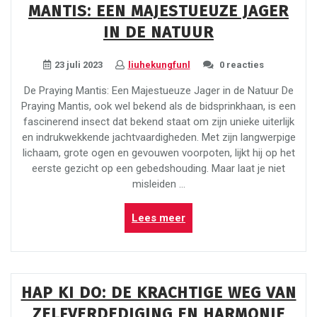
MANTIS: EEN MAJESTUEUZE JAGER
bij
Liu’s:
IN DE NATUUR
Een
Culinaire
23 juli 2023
liuhekungfunl
0 reacties
Reis
naar
De Praying Mantis: Een Majestueuze Jager in de Natuur De
de
Praying Mantis, ook wel bekend als de bidsprinkhaan, is een
Chinese
fascinerend insect dat bekend staat om zijn unieke uiterlijk
Keuken”
en indrukwekkende jachtvaardigheden. Met zijn langwerpige
lichaam, grote ogen en gevouwen voorpoten, lijkt hij op het
eerste gezicht op een gebedshouding. Maar laat je niet
misleiden …
“De
Lees meer
Fascinerende
Praying
Mantis:
Een
HAP KI DO: DE KRACHTIGE WEG VAN
Majestueuze
ZELFVERDEDIGING EN HARMONIE
Jager