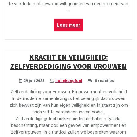
te versterken of gewoon wilt genieten van een moment van
…
“Ontdek
Lees meer
de
Harmonie
van
Tai
KRACHT EN VEILIGHEID:
Chi
ZELFVERDEDIGING VOOR VROUWEN
in
Amsterdam
West”
29 juli 2023
liuhekungfunl
0 reacties
Zelfverdediging voor vrouwen: Empowerment en veiligheid
In de moderne samenleving is het belangrijk dat vrouwen
zich bewust zijn van hun eigen veiligheid en in staat zijn om
zichzelf te verdedigen indien nodig.
Zelfverdedigingstechnieken bieden niet alleen fysieke
bescherming, maar ook een gevoel van empowerment en
zelfvertrouwen. In dit artikel zullen we bespreken waarom