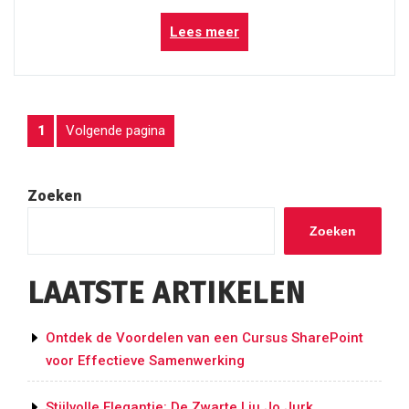
“Hap
Lees meer
Ki
Do:
De
Krachtige
BERICHTEN
Pagina
Volgende pagina
1
Weg
van
PAGINERING
Zelfverdediging
en
Zoeken
Harmonie”
Zoeken
LAATSTE ARTIKELEN
Ontdek de Voordelen van een Cursus SharePoint
voor Effectieve Samenwerking
Stijlvolle Elegantie: De Zwarte Liu Jo Jurk