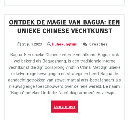
Magie
van
Tai
ONTDEK DE MAGIE VAN BAGUA: EEN
Chi
UNIEKE CHINESE VECHTKUNST
voor
Beginners:
Een
25 juli 2023
liuhekungfunl
0 reacties
Reis
Bagua: Een unieke Chinese interne vechtkunst Bagua, ook
naar
wel bekend als Baguazhang, is een traditionele interne
Innerlijke
vechtkunst die zijn oorsprong vindt in China. Met zijn unieke
Balans
cirkelvormige bewegingen en strategieën heeft Bagua de
en
aandacht getrokken van zowel martial arts-beoefenaars als
Welzijn”
nieuwsgierige toeschouwers over de hele wereld. De naam
“Bagua” betekent letterlijk “acht diagrammen” en verwijst …
“Ontdek
Lees meer
de
Magie
van