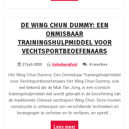
de
Kracht
van
Kung
DE WING CHUN DUMMY: EEN
Fu
ONMISBAAR
in
Utrecht!”
TRAININGSHULPMIDDEL VOOR
VECHTSPORTBEOEFENAARS
27 juli 2023
liuhekungfunl
0 reacties
Het Wing Chun Dummy: Een Onmisbaar Trainingshulpmiddel
voor Vechtsportbeoefenaars Het Wing Chun Dummy, ook
wel bekend als de Muk Yan Jong, is een iconisch
trainingshulpmiddel dat wordt gebruikt in de beoefening van
de traditionele Chinese vechtsport Wing Chun. Deze houten
constructie is ontworpen om verschillende technieken en
bewegingen te oefenen en te verfijnen, en speelt …
“De
Lees meer