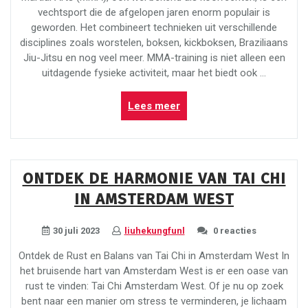
vechtsport die de afgelopen jaren enorm populair is
geworden. Het combineert technieken uit verschillende
disciplines zoals worstelen, boksen, kickboksen, Braziliaans
Jiu-Jitsu en nog veel meer. MMA-training is niet alleen een
uitdagende fysieke activiteit, maar het biedt ook …
“Haal
Lees meer
het
beste
uit
jezelf
ONTDEK DE HARMONIE VAN TAI CHI
met
IN AMSTERDAM WEST
MMA-
training!”
30 juli 2023
liuhekungfunl
0 reacties
Ontdek de Rust en Balans van Tai Chi in Amsterdam West In
het bruisende hart van Amsterdam West is er een oase van
rust te vinden: Tai Chi Amsterdam West. Of je nu op zoek
bent naar een manier om stress te verminderen, je lichaam