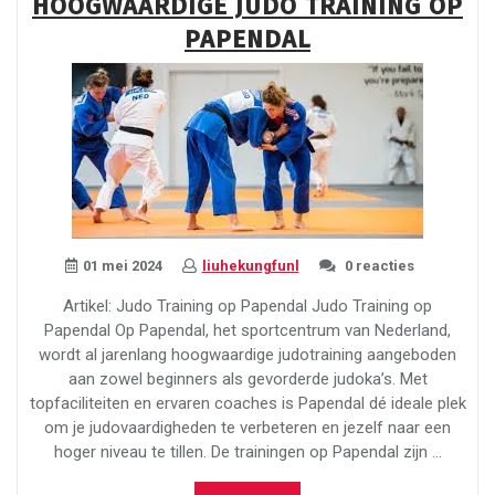
HOOGWAARDIGE JUDO TRAINING OP
Vakantieparken
PAPENDAL
in
Nederland”
01 mei 2024
liuhekungfunl
0 reacties
Artikel: Judo Training op Papendal Judo Training op
Papendal Op Papendal, het sportcentrum van Nederland,
wordt al jarenlang hoogwaardige judotraining aangeboden
aan zowel beginners als gevorderde judoka’s. Met
topfaciliteiten en ervaren coaches is Papendal dé ideale plek
om je judovaardigheden te verbeteren en jezelf naar een
hoger niveau te tillen. De trainingen op Papendal zijn …