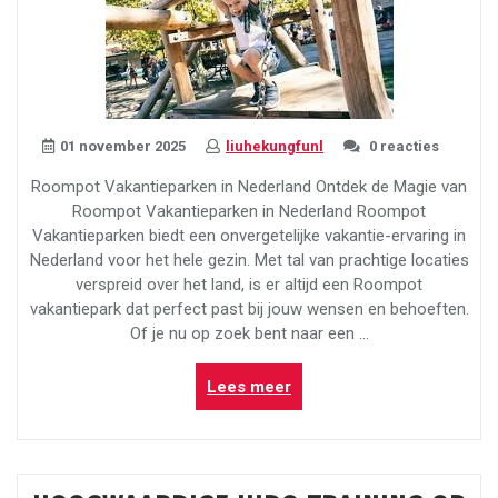
01 november 2025
liuhekungfunl
0 reacties
Roompot Vakantieparken in Nederland Ontdek de Magie van
Roompot Vakantieparken in Nederland Roompot
Vakantieparken biedt een onvergetelijke vakantie-ervaring in
Nederland voor het hele gezin. Met tal van prachtige locaties
verspreid over het land, is er altijd een Roompot
vakantiepark dat perfect past bij jouw wensen en behoeften.
Of je nu op zoek bent naar een …
“Ontdek
Lees meer
de
Magie
van
Roompot