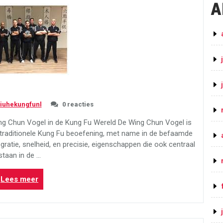
Chun
A
Hoogvliet”
liuhekungfunl
0 reacties
ing Chun Vogel in de Kung Fu Wereld De Wing Chun Vogel is
 traditionele Kung Fu beoefening, met name in de befaamde
ratie, snelheid, en precisie, eigenschappen die ook centraal
staan in de …
“De
Lees meer
Mystiek
van
de
Wing