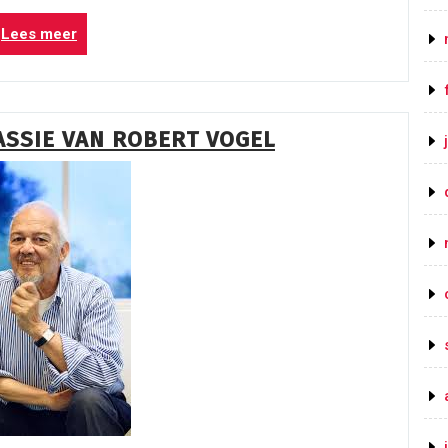
“De
Lees meer
Kung
Fu
Meester:
Sifu
ASSIE VAN ROBERT VOGEL
Michael
Mehle”