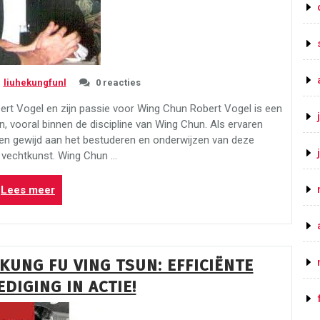
liuhekungfunl
0 reacties
ert Vogel en zijn passie voor Wing Chun Robert Vogel is een
 vooral binnen de discipline van Wing Chun. Als ervaren
even gewijd aan het bestuderen en onderwijzen van deze
vechtkunst. Wing Chun …
“Meester
Lees meer
Robert
Vogel:
Een
Autoriteit
KUNG FU VING TSUN: EFFICIËNTE
in
DIGING IN ACTIE!
Wing
Chun”