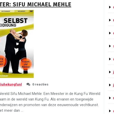
TER: SIFU MICHAEL MEHLE
Chun
Vogel:
Symboliek
en
Kracht
in
Kung
Fu”
liuhekungfunl
0 reacties
Wereld Sifu Michael Mehle: Een Meester in de Kung Fu Wereld
aam in de wereld van Kung Fu. Als ervaren en toegewijde
t onderwijzen en promoten van deze eeuwenoude vechtkunst.
et meer dan …