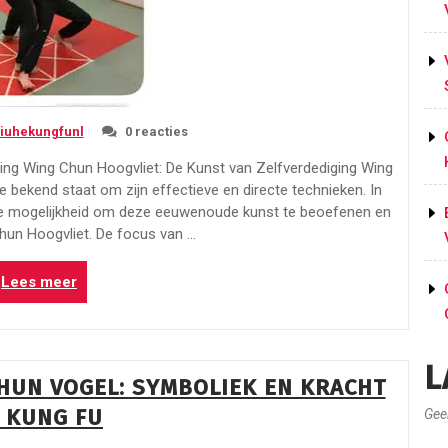
liuhekungfunl
0 reacties
ing Wing Chun Hoogvliet: De Kunst van Zelfverdediging Wing
e bekend staat om zijn effectieve en directe technieken. In
 de mogelijkheid om deze eeuwenoude kunst te beoefenen en
Chun Hoogvliet. De focus van …
“Ontdek
Lees meer
de
Kracht
van
L
Wing
CHUN VOGEL: SYMBOLIEK EN KRACHT
Chun
N KUNG FU
bij
Gee
Wing