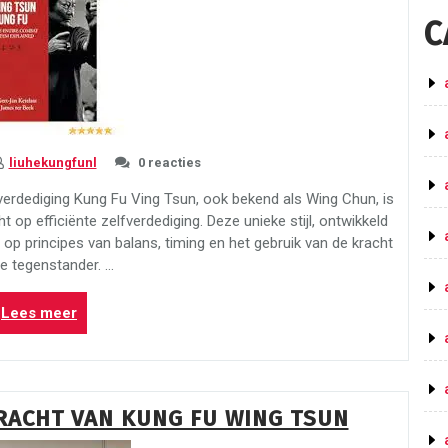
C
liuhekungfunl
0 reacties
verdediging Kung Fu Ving Tsun, ook bekend als Wing Chun, is
t op efficiënte zelfverdediging. Deze unieke stijl, ontwikkeld
op principes van balans, timing en het gebruik van de kracht
e tegenstander. …
“Ontdek
Lees meer
de
Kracht
van
Kung
RACHT VAN KUNG FU WING TSUN
Fu
Ving