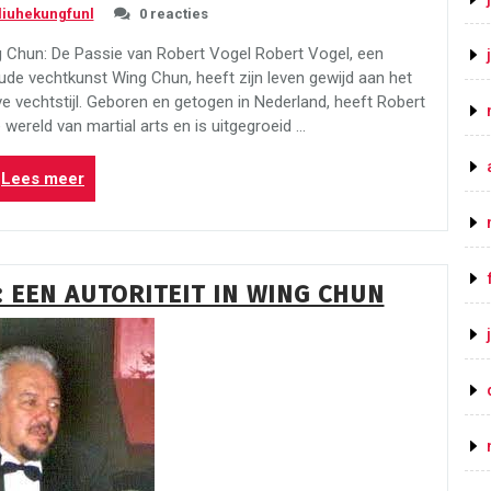
liuhekungfunl
0 reacties
g Chun: De Passie van Robert Vogel Robert Vogel, een
e vechtkunst Wing Chun, heeft zijn leven gewijd aan het
e vechtstijl. Geboren en getogen in Nederland, heeft Robert
wereld van martial arts en is uitgegroeid …
“Wing
Lees meer
Chun:
De
Passie
van
 EEN AUTORITEIT IN WING CHUN
Robert
Vogel”