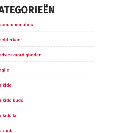
ATEGORIEËN
accommodaties
achterkant
adviesvaardigheden
agile
aikido
aikido budo
aikido ki
airbnb