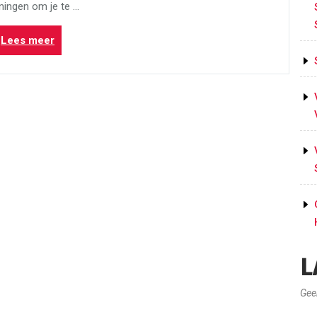
ningen om je te …
“Effectieve
Lees meer
Tips
voor
het
Trainen
van
Buikvet”
L
Gee