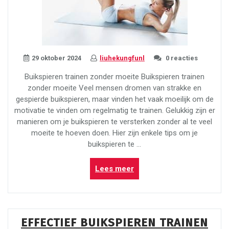
29 oktober 2024
liuhekungfunl
0 reacties
Buikspieren trainen zonder moeite Buikspieren trainen
zonder moeite Veel mensen dromen van strakke en
gespierde buikspieren, maar vinden het vaak moeilijk om de
motivatie te vinden om regelmatig te trainen. Gelukkig zijn er
manieren om je buikspieren te versterken zonder al te veel
moeite te hoeven doen. Hier zijn enkele tips om je
buikspieren te …
“Effectief
Lees meer
buikspieren
trainen
zonder
moeite:
EFFECTIEF BUIKSPIEREN TRAINEN
Tips