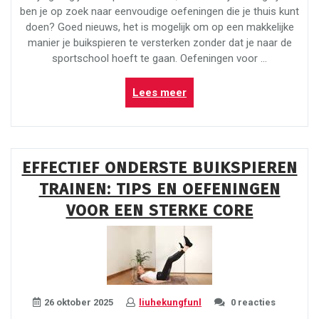
ben je op zoek naar eenvoudige oefeningen die je thuis kunt
doen? Goed nieuws, het is mogelijk om op een makkelijke
manier je buikspieren te versterken zonder dat je naar de
sportschool hoeft te gaan. Oefeningen voor …
“Eenvoudig
Lees meer
en
Effectief:
Makkelijk
Buikspieren
EFFECTIEF ONDERSTE BUIKSPIEREN
Trainen
TRAINEN: TIPS EN OEFENINGEN
met
Deze
VOOR EEN STERKE CORE
Oefeningen”
26 oktober 2025
liuhekungfunl
0 reacties