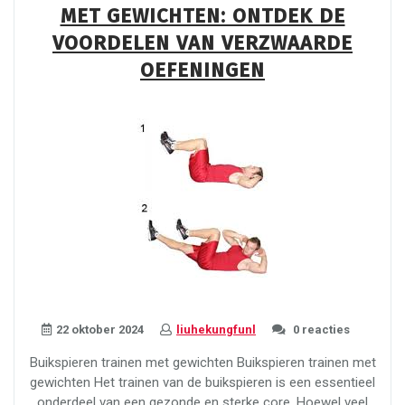
MET GEWICHTEN: ONTDEK DE
voor
een
VOORDELEN VAN VERZWAARDE
sterke
OEFENINGEN
core”
22 oktober 2024
liuhekungfunl
0 reacties
Buikspieren trainen met gewichten Buikspieren trainen met
gewichten Het trainen van de buikspieren is een essentieel
onderdeel van een gezonde en sterke core. Hoewel veel