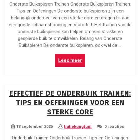
Onderste Buikspieren Trainen Onderste Buikspieren Trainen:
Tips en Oefeningen De onderste buikspieren zijn een
belangrijk onderdeel van een sterke core en dragen bij aan
een goede lichaamshouding en stabiliteit. Het trainen van de
onderste buikspieren kan helpen om een strakke en
gespierde buik te ontwikkelen. Belang van Onderste
Buikspieren De onderste buikspieren, ook wel de …
“Effectief
Lees meer
Onderste
Buikspieren
Trainen:
Tips
EFFECTIEF DE ONDERBUIK TRAINEN:
en
TIPS EN OEFENINGEN VOOR EEN
Oefeningen
voor
STERKE CORE
een
Sterke
13 september 2025
liuhekungfunl
0 reacties
Core”
Onderbuik Trainen Onderbuik Trainen: Tips en Oefeningen