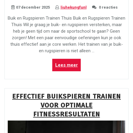
07 december 2025
liuhekungfunl
0 reacties
Buik en Rugspieren Trainen Thuis Buik en Rugspieren Trainen
Thuis Wil je graag je buik- en rugspieren versterken, maar
heb je geen tijd om naar de sportschool te gaan? Geen
zorgen! Met een paar eenvoudige oefeningen kun je ook
thuis effectief aan je core werken. Het trainen van je buik-
en rugspieren is niet alleen …
“Thuis
Lees meer
Effectief
Buik-
en
Rugspieren
EFFECTIEF BUIKSPIEREN TRAINEN
Trainen:
VOOR OPTIMALE
Tips
en
FITNESSRESULTATEN
Oefeningen”