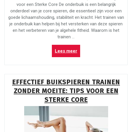
voor een Sterke Core De onderbuik is een belangrijk
onderdeel van je core spieren, die essentieel zijn voor een
goede lichaamshouding, stabiliteit en kracht. Het trainen van
je onderbuik kan helpen bij het versterken van deze spieren
en het verbeteren van je algehele fitheid. Waarom is het
trainen …
“Effectief
Lees meer
de
Onderbuik
Trainen:
Tips
EFFECTIEF BUIKSPIEREN TRAINEN
en
ZONDER MOEITE: TIPS VOOR EEN
Oefeningen
voor
STERKE CORE
een
Sterke
Core”