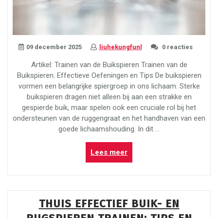
09 december 2025
liuhekungfunl
0 reacties
Artikel: Trainen van de Buikspieren Trainen van de
Buikspieren: Effectieve Oefeningen en Tips De buikspieren
vormen een belangrijke spiergroep in ons lichaam. Sterke
buikspieren dragen niet alleen bij aan een strakke en
gespierde buik, maar spelen ook een cruciale rol bij het
ondersteunen van de ruggengraat en het handhaven van een
goede lichaamshouding. In dit …
“Effectieve
Lees meer
Oefeningen
voor
het
Trainen
THUIS EFFECTIEF BUIK- EN
van
de