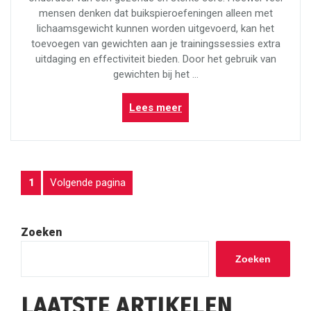
mensen denken dat buikspieroefeningen alleen met
lichaamsgewicht kunnen worden uitgevoerd, kan het
toevoegen van gewichten aan je trainingssessies extra
uitdaging en effectiviteit bieden. Door het gebruik van
gewichten bij het …
“Effectief
Lees meer
buikspieren
trainen
met
gewichten:
BERICHTEN
Pagina
Volgende pagina
1
Ontdek
de
PAGINERING
voordelen
van
Zoeken
verzwaarde
oefeningen”
Zoeken
LAATSTE ARTIKELEN