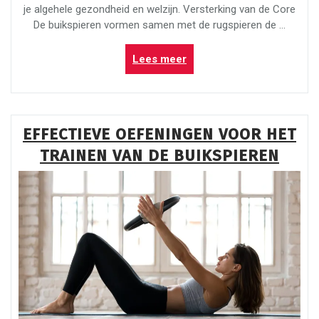
je algehele gezondheid en welzijn. Versterking van de Core
De buikspieren vormen samen met de rugspieren de …
“Effectief
Lees meer
je
Buik
Trainen:
Tips
EFFECTIEVE OEFENINGEN VOOR HET
voor
TRAINEN VAN DE BUIKSPIEREN
een
Sterke
Core”