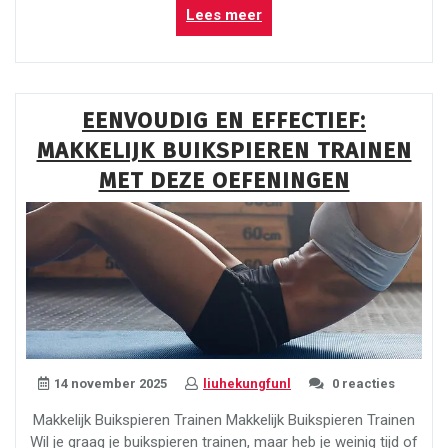
“Effectief
Lees meer
Buikspieren
Trainen
voor
Optimale
EENVOUDIG EN EFFECTIEF:
Fitnessresultaten”
MAKKELIJK BUIKSPIEREN TRAINEN
MET DEZE OEFENINGEN
14 november 2025
liuhekungfunl
0 reacties
Makkelijk Buikspieren Trainen Makkelijk Buikspieren Trainen
Wil je graag je buikspieren trainen, maar heb je weinig tijd of