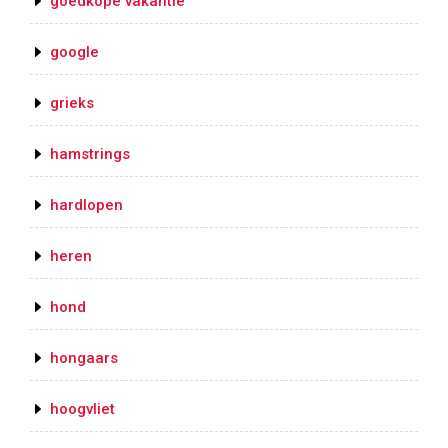
goedkope vakantie
google
grieks
hamstrings
hardlopen
heren
hond
hongaars
hoogvliet