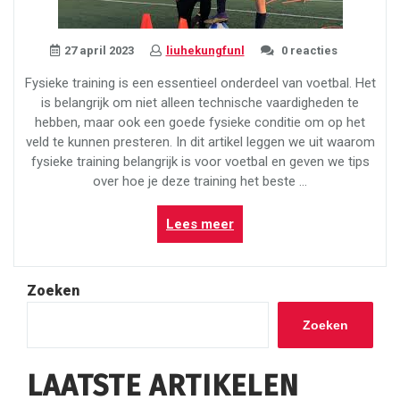
27 april 2023
liuhekungfunl
0 reacties
Fysieke training is een essentieel onderdeel van voetbal. Het
is belangrijk om niet alleen technische vaardigheden te
hebben, maar ook een goede fysieke conditie om op het
veld te kunnen presteren. In dit artikel leggen we uit waarom
fysieke training belangrijk is voor voetbal en geven we tips
over hoe je deze training het beste …
“Het
Lees meer
belang
van
fysieke
Zoeken
training
voor
Zoeken
voetbal:
Tips
LAATSTE ARTIKELEN
om