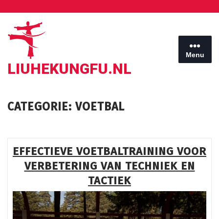
Ga
naar
de
inhoud
Menu
LIUHEKUNGFU.NL
CATEGORIE:
VOETBAL
EFFECTIEVE VOETBALTRAINING VOOR
VERBETERING VAN TECHNIEK EN
TACTIEK