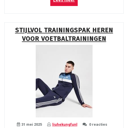
Lees meer
Voetbaltraining
voor
Verbetering
van
STIJLVOL TRAININGSPAK HEREN
Techniek
VOOR VOETBALTRAININGEN
en
Tactiek”
31 mei 2025
liuhekungfunl
0 reacties