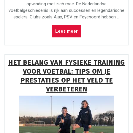
opwinding met zich mee. De Nederlandse
voetbalgeschiedenis is rijk aan successen en legendarische
spelers. Clubs zoals Ajax, PSV en Feyenoord hebben …
“Het
Lees meer
Voetbalhart
van
Nederland:
Passie
HET BELANG VAN FYSIEKE TRAINING
en
VOOR VOETBAL: TIPS OM JE
Trots
voor
PRESTATIES OP HET VELD TE
de
VERBETEREN
Sport”