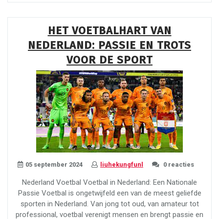
Stijlvolle
Wereld
van
HET VOETBALHART VAN
Voetbal
NEDERLAND: PASSIE EN TROTS
Trainingspakken”
VOOR DE SPORT
05 september 2024
liuhekungfunl
0 reacties
Nederland Voetbal Voetbal in Nederland: Een Nationale
Passie Voetbal is ongetwijfeld een van de meest geliefde
sporten in Nederland. Van jong tot oud, van amateur tot
professional, voetbal verenigt mensen en brengt passie en