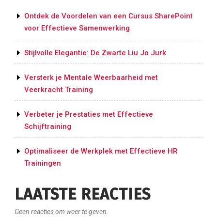
je
prestaties
Ontdek de Voordelen van een Cursus SharePoint
op
voor Effectieve Samenwerking
het
veld
Stijlvolle Elegantie: De Zwarte Liu Jo Jurk
te
verbeteren”
Versterk je Mentale Weerbaarheid met
Veerkracht Training
Verbeter je Prestaties met Effectieve
Schijftraining
Optimaliseer de Werkplek met Effectieve HR
Trainingen
LAATSTE REACTIES
Geen reacties om weer te geven.