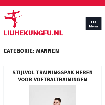
Ga
naar
de
inhoud
Menu
LIUHEKUNGFU.NL
CATEGORIE:
MANNEN
STIJLVOL TRAININGSPAK HEREN
VOOR VOETBALTRAININGEN