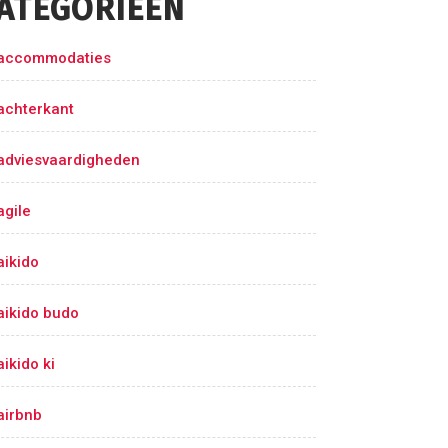
ATEGORIEËN
accommodaties
achterkant
adviesvaardigheden
agile
aikido
aikido budo
aikido ki
airbnb