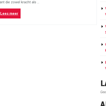
nt die zowel kracht als …
“Yoseikan
Lees meer
Aikido:
Harmonie
en
Kracht
in
Perfecte
Balans”
L
Gee
A