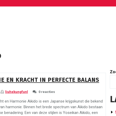
O
Zo
IE EN KRACHT IN PERFECTE BALANS
liuhekungfunl
0 reacties
L
ht en Harmonie Aikido is een Japanse krijgskunst die bekend
e van harmonie. Binnen het brede spectrum van Aikido bestaan
eke benadering. Een van deze stijlen is Yoseikan Aikido, een