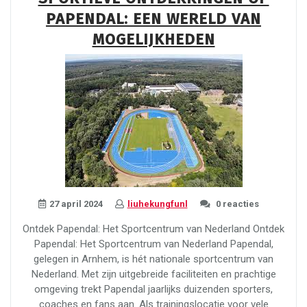
Arts:
PAPENDAL: EEN WERELD VAN
De
Essentie
MOGELIJKHEDEN
van
Kung
Fu”
27 april 2024
liuhekungfunl
0 reacties
Ontdek Papendal: Het Sportcentrum van Nederland Ontdek
Papendal: Het Sportcentrum van Nederland Papendal,
gelegen in Arnhem, is hét nationale sportcentrum van
Nederland. Met zijn uitgebreide faciliteiten en prachtige
omgeving trekt Papendal jaarlijks duizenden sporters,
coaches en fans aan. Als trainingslocatie voor vele