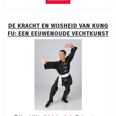
de
Elegantie
van
Wing
DE KRACHT EN WIJSHEID VAN KUNG
Chun:
FU: EEN EEUWENOUDE VECHTKUNST
Een
Traditionele
Vechtkunst
uit
China”