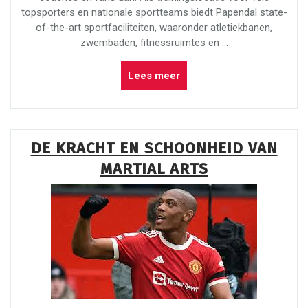
topsporters en nationale sportteams biedt Papendal state-
of-the-art sportfaciliteiten, waaronder atletiekbanen,
zwembaden, fitnessruimtes en …
“Sportieve
Lees meer
Ontdekkingen
op
Papendal:
Een
DE KRACHT EN SCHOONHEID VAN
Wereld
MARTIAL ARTS
van
Mogelijkheden”