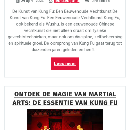
29 april 2024
liuhekungfunl
0 reacties
De Kunst van Kung Fu: Een Eeuwenoude Vechtkunst De
Kunst van Kung Fu: Een Eeuwenoude Vechtkunst Kung Fu,
ook bekend als Wushu, is een eeuwenoude Chinese
vechtkunst die niet alleen draait om fysieke
gevechtstechnieken, maar ook om discipline, zelfbeheersing
en spirituele groei. De oorsprong van Kung Fu gaat terug tot
duizenden jaren geleden en heeft …
“De
Lees meer
Kracht
en
Wijsheid
van
ONTDEK DE MAGIE VAN MARTIAL
Kung
ARTS: DE ESSENTIE VAN KUNG FU
Fu:
Een
Eeuwenoude
Vechtkunst”