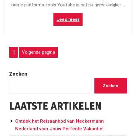
online platforms zoals YouTube is het nu gemakkelijker …
“Ontdek
Lees meer
Tai
Chi
Chuan
op
BERICHTEN
Pagina
Volgende pagina
1
YouTube:
Leer
PAGINERING
en
Laat
Zoeken
je
Inspireren”
Zoeken
LAATSTE ARTIKELEN
Ontdek het Reisaanbod van Neckermann
Nederland voor Jouw Perfecte Vakantie!