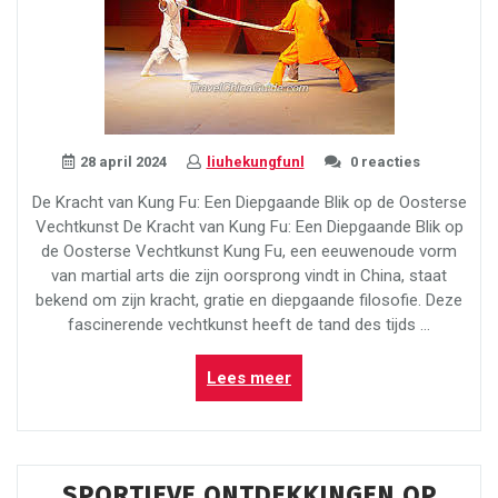
28 april 2024
liuhekungfunl
0 reacties
De Kracht van Kung Fu: Een Diepgaande Blik op de Oosterse
Vechtkunst De Kracht van Kung Fu: Een Diepgaande Blik op
de Oosterse Vechtkunst Kung Fu, een eeuwenoude vorm
van martial arts die zijn oorsprong vindt in China, staat
bekend om zijn kracht, gratie en diepgaande filosofie. Deze
fascinerende vechtkunst heeft de tand des tijds …
“Ontdek
Lees meer
de
Magie
van
Martial
SPORTIEVE ONTDEKKINGEN OP