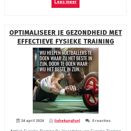
“Ontdek
Lees meer
Tai
Chi
Harmonie
in
OPTIMALISEER JE GEZONDHEID MET
Amsterdam
EFFECTIEVE FYSIEKE TRAINING
Zuid”
24 april 2024
liuhekungfunl
0 reacties