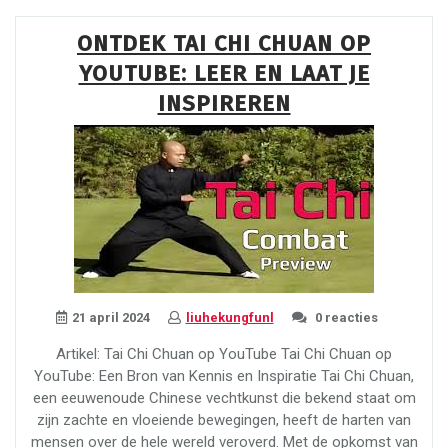
van
Tai
ONTDEK TAI CHI CHUAN OP
Chi
YOUTUBE: LEER EN LAAT JE
Chuan
op
INSPIREREN
YouTube”
21 april 2024
liuhekungfunl
0 reacties
Artikel: Tai Chi Chuan op YouTube Tai Chi Chuan op
YouTube: Een Bron van Kennis en Inspiratie Tai Chi Chuan,
een eeuwenoude Chinese vechtkunst die bekend staat om
zijn zachte en vloeiende bewegingen, heeft de harten van
mensen over de hele wereld veroverd. Met de opkomst van