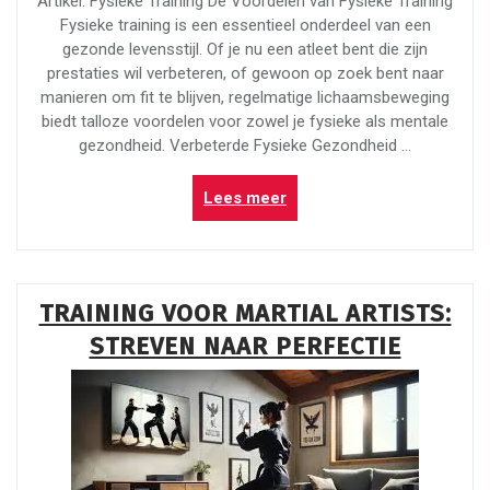
Artikel: Fysieke Training De Voordelen van Fysieke Training
Fysieke training is een essentieel onderdeel van een
gezonde levensstijl. Of je nu een atleet bent die zijn
prestaties wil verbeteren, of gewoon op zoek bent naar
manieren om fit te blijven, regelmatige lichaamsbeweging
biedt talloze voordelen voor zowel je fysieke als mentale
gezondheid. Verbeterde Fysieke Gezondheid …
“Optimaliseer
Lees meer
je
gezondheid
met
effectieve
TRAINING VOOR MARTIAL ARTISTS:
fysieke
STREVEN NAAR PERFECTIE
training”