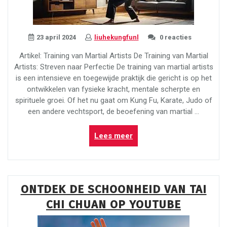
23 april 2024
liuhekungfunl
0 reacties
Artikel: Training van Martial Artists De Training van Martial
Artists: Streven naar Perfectie De training van martial artists
is een intensieve en toegewijde praktijk die gericht is op het
ontwikkelen van fysieke kracht, mentale scherpte en
spirituele groei. Of het nu gaat om Kung Fu, Karate, Judo of
een andere vechtsport, de beoefening van martial …
“Training
Lees meer
voor
Martial
Artists:
Streven
ONTDEK DE SCHOONHEID VAN TAI
naar
CHI CHUAN OP YOUTUBE
Perfectie”