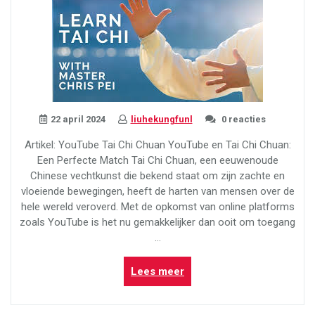
22 april 2024
liuhekungfunl
0 reacties
Artikel: YouTube Tai Chi Chuan YouTube en Tai Chi Chuan:
Een Perfecte Match Tai Chi Chuan, een eeuwenoude
Chinese vechtkunst die bekend staat om zijn zachte en
vloeiende bewegingen, heeft de harten van mensen over de
hele wereld veroverd. Met de opkomst van online platforms
zoals YouTube is het nu gemakkelijker dan ooit om toegang
…
“Ontdek
Lees meer
de
Schoonheid