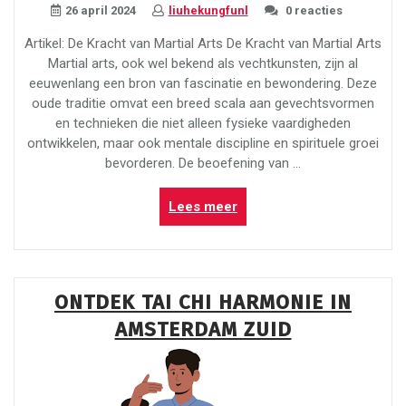
26 april 2024
liuhekungfunl
0 reacties
Artikel: De Kracht van Martial Arts De Kracht van Martial Arts
Martial arts, ook wel bekend als vechtkunsten, zijn al
eeuwenlang een bron van fascinatie en bewondering. Deze
oude traditie omvat een breed scala aan gevechtsvormen
en technieken die niet alleen fysieke vaardigheden
ontwikkelen, maar ook mentale discipline en spirituele groei
bevorderen. De beoefening van …
“De
Lees meer
Kracht
en
Schoonheid
van
ONTDEK TAI CHI HARMONIE IN
Martial
AMSTERDAM ZUID
Arts”