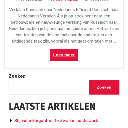
Vertalen Russisch naar Nederlands Efficiënt Russisch naar
Nederlands Vertalen Als je op zoek bent naar een
betrouwbare en nauwkeurige vertaling van Russisch naar
Nederlands, ben je bij ons aan het juiste adres. Het vertalen
van teksten van de ene taal naar de andere kan een
uitdagende taak zijn, vooral als het gaat om talen met …
“Efficiënt
Lees meer
Vertalen
van
Russisch
Zoeken
naar
Nederlands:
Zoeken
Professionele
Vertaaldiensten
LAATSTE ARTIKELEN
voor
Accurate
Tekstoverdracht”
Stijlvolle Elegantie: De Zwarte Liu Jo Jurk