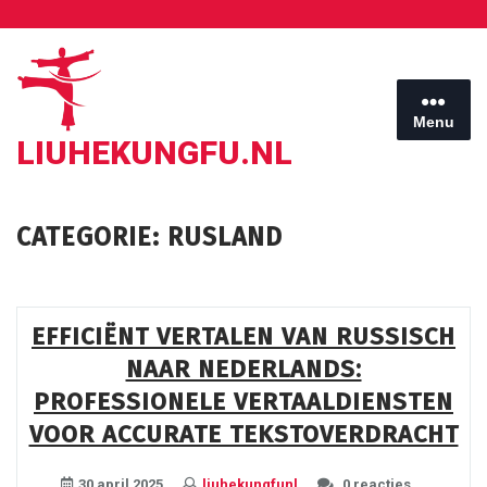
Ga
naar
de
inhoud
Menu
LIUHEKUNGFU.NL
CATEGORIE:
RUSLAND
EFFICIËNT VERTALEN VAN RUSSISCH
NAAR NEDERLANDS:
PROFESSIONELE VERTAALDIENSTEN
VOOR ACCURATE TEKSTOVERDRACHT
30 april 2025
liuhekungfunl
0 reacties