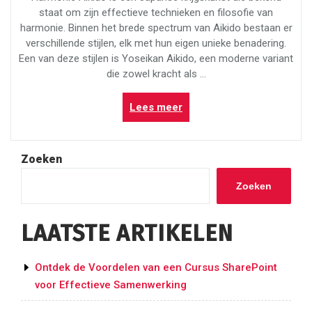
staat om zijn effectieve technieken en filosofie van
harmonie. Binnen het brede spectrum van Aikido bestaan er
verschillende stijlen, elk met hun eigen unieke benadering.
Een van deze stijlen is Yoseikan Aikido, een moderne variant
die zowel kracht als …
“Yoseikan
Lees meer
Aikido:
Harmonie
en
Zoeken
Kracht
in
Zoeken
Perfecte
Balans”
LAATSTE ARTIKELEN
Ontdek de Voordelen van een Cursus SharePoint
voor Effectieve Samenwerking