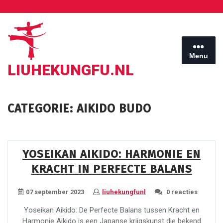
Ga
naar
de
inhoud
Menu
LIUHEKUNGFU.NL
CATEGORIE:
AIKIDO BUDO
YOSEIKAN AIKIDO: HARMONIE EN
KRACHT IN PERFECTE BALANS
07 september 2023
liuhekungfunl
0 reacties
Yoseikan Aikido: De Perfecte Balans tussen Kracht en
Harmonie Aikido is een Japanse krijgskunst die bekend