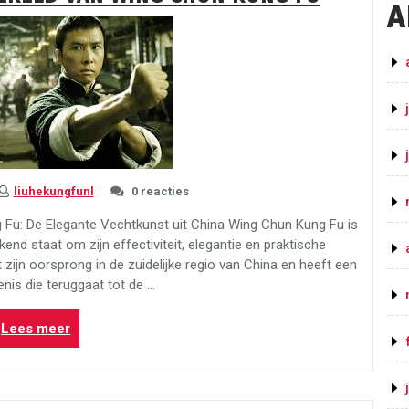
A
in
Amsterdam:
Traditionele
Krijgskunst
in
de
Moderne
Stad”
liuhekungfunl
0 reacties
 Fu: De Elegante Vechtkunst uit China Wing Chun Kung Fu is
end staat om zijn effectiviteit, elegantie en praktische
zijn oorsprong in de zuidelijke regio van China en heeft een
enis die teruggaat tot de …
“Ontdek
Lees meer
de
Elegante
Wereld
van