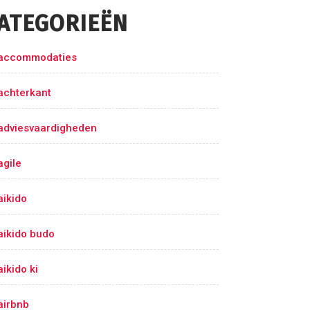
ATEGORIEËN
accommodaties
achterkant
adviesvaardigheden
agile
aikido
aikido budo
aikido ki
airbnb