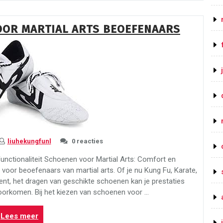
Wereld
van
OOR MARTIAL ARTS BEOEFENAARS
Shaolin
Kung
Fu”
liuhekungfunl
0 reacties
unctionaliteit Schoenen voor Martial Arts: Comfort en
l voor beoefenaars van martial arts. Of je nu Kung Fu, Karate,
t, het dragen van geschikte schoenen kan je prestaties
oorkomen. Bij het kiezen van schoenen voor …
“Essentiële
Lees meer