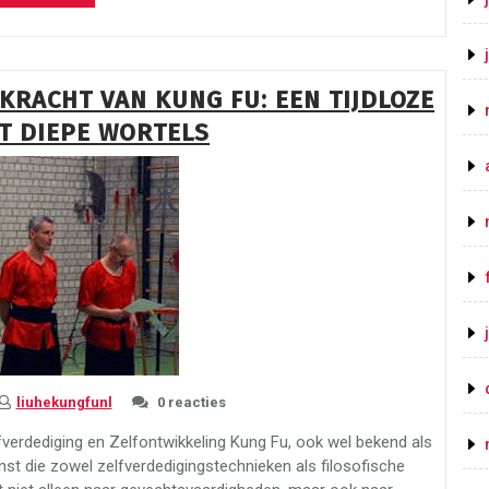
Schoenen
voor
Martial
Arts
KRACHT VAN KUNG FU: EEN TIJDLOZE
Beoefenaars”
T DIEPE WORTELS
liuhekungfunl
0 reacties
fverdediging en Zelfontwikkeling Kung Fu, ook wel bekend als
t die zowel zelfverdedigingstechnieken als filosofische