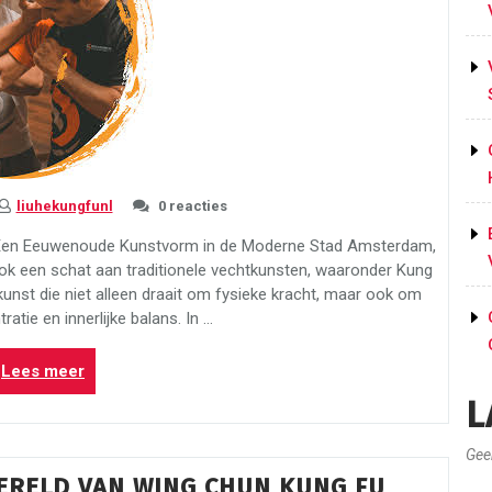
liuhekungfunl
0 reacties
Een Eeuwenoude Kunstvorm in de Moderne Stad Amsterdam,
ook een schat aan traditionele vechtkunsten, waaronder Kung
unst die niet alleen draait om fysieke kracht, maar ook om
ratie en innerlijke balans. In …
“Ontdek
Lees meer
de
L
Wereld
van
Gee
Kung
ERELD VAN WING CHUN KUNG FU
Fu