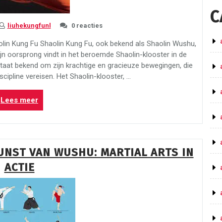
C
liuhekungfunl
0 reacties
olin Kung Fu Shaolin Kung Fu, ook bekend als Shaolin Wushu,
n oorsprong vindt in het beroemde Shaolin-klooster in de
staat bekend om zijn krachtige en gracieuze bewegingen, die
scipline vereisen. Het Shaolin-klooster, …
“Ontdek
Lees meer
de
Kracht
van
Shaolin
NST VAN WUSHU: MARTIAL ARTS IN
Kung
ACTIE
Fu:
Een
Eeuwenoude
Traditie
van
Wijsheid