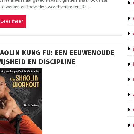
t niet alleen naar gevechtsvaardigheden, maar ook naar
ard werken en toewijding wordt verkregen. De …
“Ontdek
Lees meer
de
Schoonheid
en
Kracht
AOLIN KUNG FU: EEN EEUWENOUDE
van
IJSHEID EN DISCIPLINE
Kung
Fu:
Een
Tijdloze
Kunst
met
Diepe
Wortels”