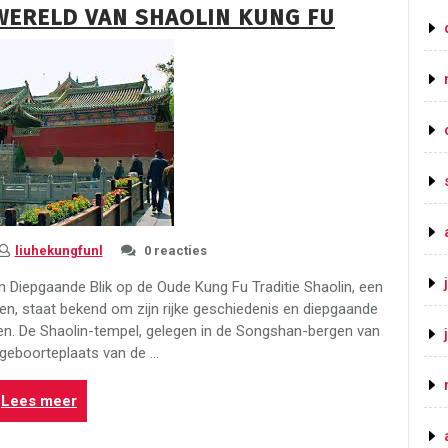
WERELD VAN SHAOLIN KUNG FU
Wing
Chun
Kung
Fu”
liuhekungfunl
0 reacties
en Diepgaande Blik op de Oude Kung Fu Traditie Shaolin, een
len, staat bekend om zijn rijke geschiedenis en diepgaande
ten. De Shaolin-tempel, gelegen in de Songshan-bergen van
 geboorteplaats van de …
“Ontdek
Lees meer
de
Mystieke