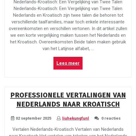
Nederlands-Kroatisch: Een Vergelijking van Twee Talen
Nederlands-Kroatisch: Een Vergelijking van Twee Talen
Nederlands en Kroatisch zijn twee talen die behoren tot
verschillende taalfamilies, maar toch enkele interessante
overeenkomsten en verschillen vertonen. In dit artikel zullen
we een korte vergelijking maken tussen het Nederlands en
het Kroatisch. Overeenkomsten Beide talen maken gebruik
van het Latijnse alfabet, …
“Vergelijking
Lees meer
van
Nederlands
en
Kroatisch:
PROFESSIONELE VERTALINGEN VAN
Taalkundige
NEDERLANDS NAAR KROATISCH
Overeenkomsten
en
Verschillen”
02 september 2025
liuhekungfunl
0 reacties
Vertalen Nederlands-Kroatisch Vertalen van Nederlands