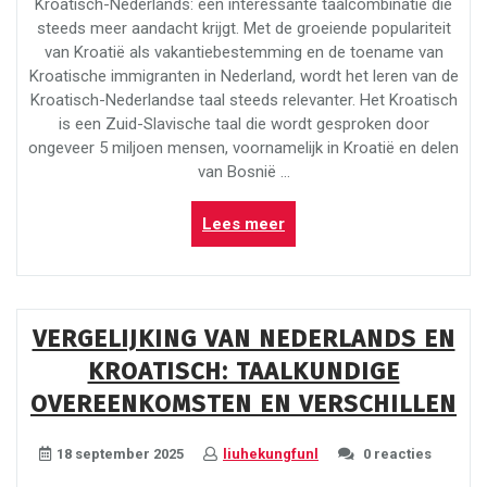
Kroatisch-Nederlands: een interessante taalcombinatie die
steeds meer aandacht krijgt. Met de groeiende populariteit
van Kroatië als vakantiebestemming en de toename van
Kroatische immigranten in Nederland, wordt het leren van de
Kroatisch-Nederlandse taal steeds relevanter. Het Kroatisch
is een Zuid-Slavische taal die wordt gesproken door
ongeveer 5 miljoen mensen, voornamelijk in Kroatië en delen
van Bosnië …
“Ontdek
Lees meer
de
Fascinerende
Wereld
van
VERGELIJKING VAN NEDERLANDS EN
Kroatisch-
KROATISCH: TAALKUNDIGE
Nederlands
Taalcombinatie”
OVEREENKOMSTEN EN VERSCHILLEN
18 september 2025
liuhekungfunl
0 reacties