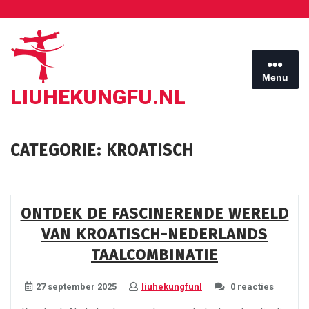
Ga
naar
de
inhoud
Menu
LIUHEKUNGFU.NL
CATEGORIE:
KROATISCH
ONTDEK DE FASCINERENDE WERELD
VAN KROATISCH-NEDERLANDS
TAALCOMBINATIE
27 september 2025
liuhekungfunl
0 reacties