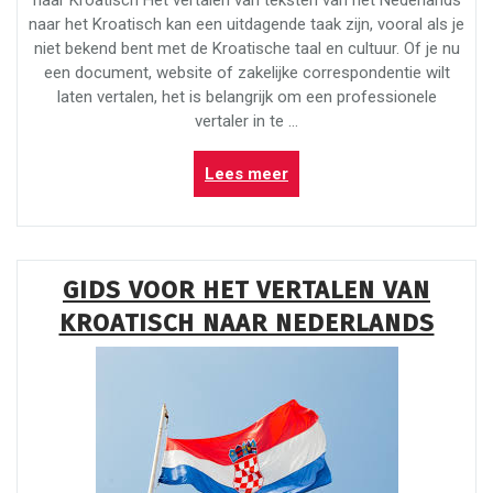
naar Kroatisch Het vertalen van teksten van het Nederlands
naar het Kroatisch kan een uitdagende taak zijn, vooral als je
niet bekend bent met de Kroatische taal en cultuur. Of je nu
een document, website of zakelijke correspondentie wilt
laten vertalen, het is belangrijk om een professionele
vertaler in te …
“Professionele
Lees meer
Vertalingen
van
Nederlands
naar
GIDS VOOR HET VERTALEN VAN
Kroatisch”
KROATISCH NAAR NEDERLANDS