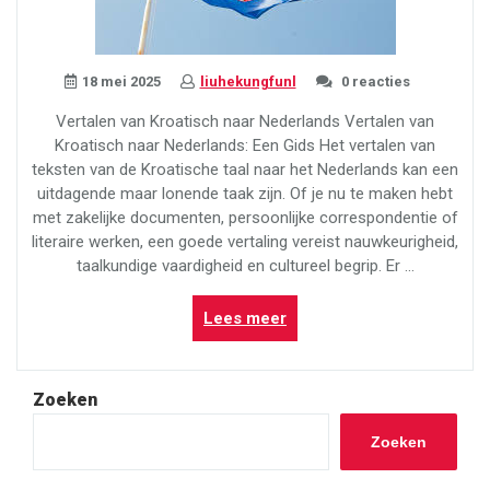
18 mei 2025
liuhekungfunl
0 reacties
Vertalen van Kroatisch naar Nederlands Vertalen van
Kroatisch naar Nederlands: Een Gids Het vertalen van
teksten van de Kroatische taal naar het Nederlands kan een
uitdagende maar lonende taak zijn. Of je nu te maken hebt
met zakelijke documenten, persoonlijke correspondentie of
literaire werken, een goede vertaling vereist nauwkeurigheid,
taalkundige vaardigheid en cultureel begrip. Er …
“Gids
Lees meer
voor
het
Vertalen
Zoeken
van
Kroatisch
Zoeken
naar
Nederlands”