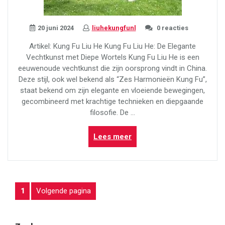
20 juni 2024
liuhekungfunl
0 reacties
Artikel: Kung Fu Liu He Kung Fu Liu He: De Elegante
Vechtkunst met Diepe Wortels Kung Fu Liu He is een
eeuwenoude vechtkunst die zijn oorsprong vindt in China.
Deze stijl, ook wel bekend als “Zes Harmonieën Kung Fu”,
staat bekend om zijn elegante en vloeiende bewegingen,
gecombineerd met krachtige technieken en diepgaande
filosofie. De …
“Ontdek
Lees meer
de
Elegante
Vechtkunst
van
BERICHTEN
Pagina
Volgende pagina
1
Kung
Fu
PAGINERING
Liu
He”