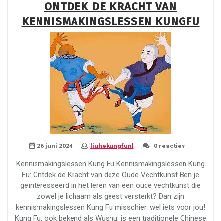
ONTDEK DE KRACHT VAN
32:
KENNISMAKINGSLESSEN KUNGFU
Een
Revolutionaire
Vorm
van
Taekwondo”
26 juni 2024
liuhekungfunl
0 reacties
Kennismakingslessen Kung Fu Kennismakingslessen Kung
Fu: Ontdek de Kracht van deze Oude Vechtkunst Ben je
geïnteresseerd in het leren van een oude vechtkunst die
zowel je lichaam als geest versterkt? Dan zijn
kennismakingslessen Kung Fu misschien wel iets voor jou!
Kung Fu, ook bekend als Wushu, is een traditionele Chinese