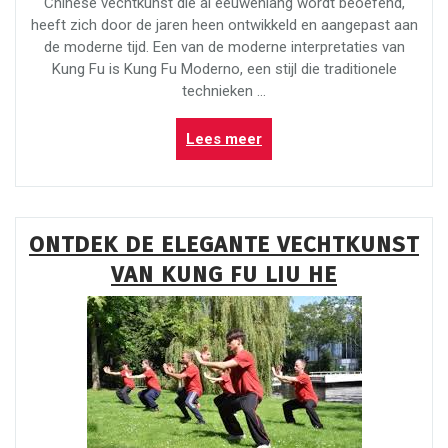
Chinese vechtkunst die al eeuwenlang wordt beoefend,
heeft zich door de jaren heen ontwikkeld en aangepast aan
de moderne tijd. Een van de moderne interpretaties van
Kung Fu is Kung Fu Moderno, een stijl die traditionele
technieken …
“De
Lees meer
Evolutie
van
Kung
Fu:
ONTDEK DE ELEGANTE VECHTKUNST
Ontdek
VAN KUNG FU LIU HE
Kung
Fu
Moderno
in
de
Moderne
Tijd”