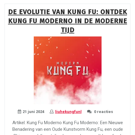
Ontdek
DE EVOLUTIE VAN KUNG FU: ONTDEK
de
KUNG FU MODERNO IN DE MODERNE
Tijdloze
Kunst
TIJD
die
Leeftijd
Overstijgt”
21 juni 2024
liuhekungfunl
0 reacties
Artikel: Kung Fu Moderno Kung Fu Moderno: Een Nieuwe
Benadering van een Oude Kunstvorm Kung Fu, een oude