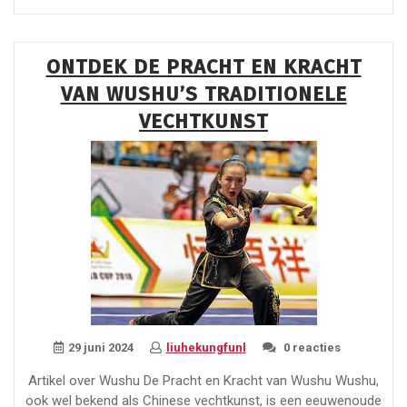
Kunst
van
Wushu
ONTDEK DE PRACHT EN KRACHT
en
VAN WUSHU’S TRADITIONELE
Kung
Fu:
VECHTKUNST
Traditionele
vs.
Moderne
Vechtkunst”
29 juni 2024
liuhekungfunl
0 reacties
Artikel over Wushu De Pracht en Kracht van Wushu Wushu,
ook wel bekend als Chinese vechtkunst, is een eeuwenoude