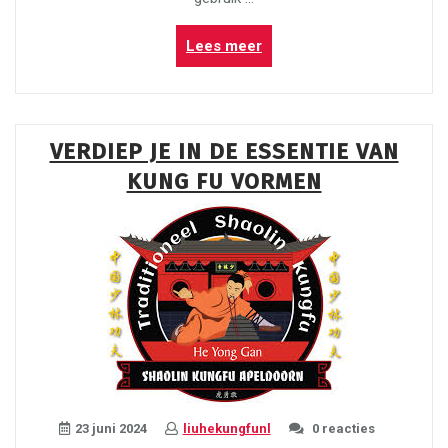
“Ontdek
Lees meer
de
Kracht
van
Kyusho
VERDIEP JE IN DE ESSENTIE VAN
Karate:
KUNG FU VORMEN
Leer
de
Geheimen
van
Vitale
Punten
in
de
Vechtkunst”
23 juni 2024
liuhekungfunl
0 reacties