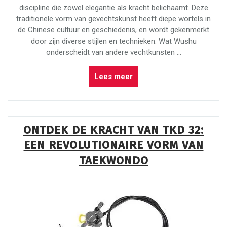
discipline die zowel elegantie als kracht belichaamt. Deze
traditionele vorm van gevechtskunst heeft diepe wortels in
de Chinese cultuur en geschiedenis, en wordt gekenmerkt
door zijn diverse stijlen en technieken. Wat Wushu
onderscheidt van andere vechtkunsten …
“Ontdek
Lees meer
de
Pracht
en
Kracht
ONTDEK DE KRACHT VAN TKD 32:
van
EEN REVOLUTIONAIRE VORM VAN
Wushu’s
Traditionele
TAEKWONDO
Vechtkunst”