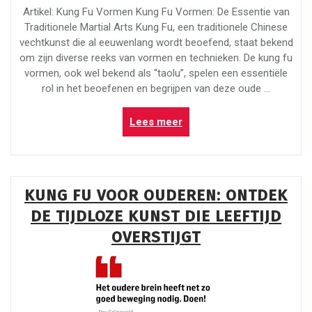
Artikel: Kung Fu Vormen Kung Fu Vormen: De Essentie van
Traditionele Martial Arts Kung Fu, een traditionele Chinese
vechtkunst die al eeuwenlang wordt beoefend, staat bekend
om zijn diverse reeks van vormen en technieken. De kung fu
vormen, ook wel bekend als “taolu”, spelen een essentiële
rol in het beoefenen en begrijpen van deze oude …
“Verdiep
Lees meer
je
in
de
Essentie
KUNG FU VOOR OUDEREN: ONTDEK
van
DE TIJDLOZE KUNST DIE LEEFTIJD
Kung
Fu
OVERSTIJGT
Vormen”