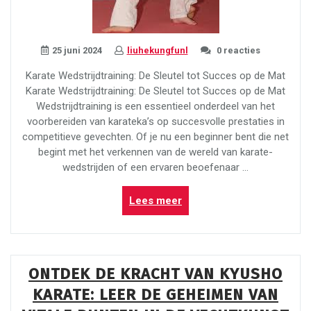
25 juni 2024
liuhekungfunl
0 reacties
Karate Wedstrijdtraining: De Sleutel tot Succes op de Mat
Karate Wedstrijdtraining: De Sleutel tot Succes op de Mat
Wedstrijdtraining is een essentieel onderdeel van het
voorbereiden van karateka’s op succesvolle prestaties in
competitieve gevechten. Of je nu een beginner bent die net
begint met het verkennen van de wereld van karate-
wedstrijden of een ervaren beoefenaar …
“Optimaliseer
Lees meer
je
prestaties
met
karate
ONTDEK DE KRACHT VAN KYUSHO
wedstrijdtraining”
KARATE: LEER DE GEHEIMEN VAN