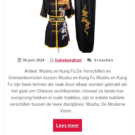
30 juni 2024
liuhekungfunl
0 reacties
Artikel: Wushu en Kung Fu De Verschillen en
Overeenkomsten tussen Wushu en Kung Fu Wushu en Kung
Fu zijn twee termen die vaak door elkaar worden gebruikt als
het gaat om Chinese vechtkunsten. Hoewel ze beide hun
oorsprong hebben in oude tradities, zijn er enkele subtiele
verschillen tussen de twee disciplines. Wushu: De Moderne
Vorm …
“Ontdek
Lees meer
de