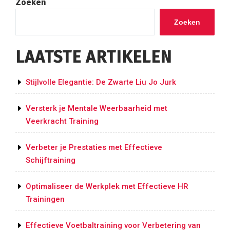
Zoeken
Amsterdam
Zuid:
Zoeken
Verrijk
je
LAATSTE ARTIKELEN
Leven
met
Oosterse
Stijlvolle Elegantie: De Zwarte Liu Jo Jurk
Vechtkunst”
Versterk je Mentale Weerbaarheid met
Veerkracht Training
Verbeter je Prestaties met Effectieve
Schijftraining
Optimaliseer de Werkplek met Effectieve HR
Trainingen
Effectieve Voetbaltraining voor Verbetering van