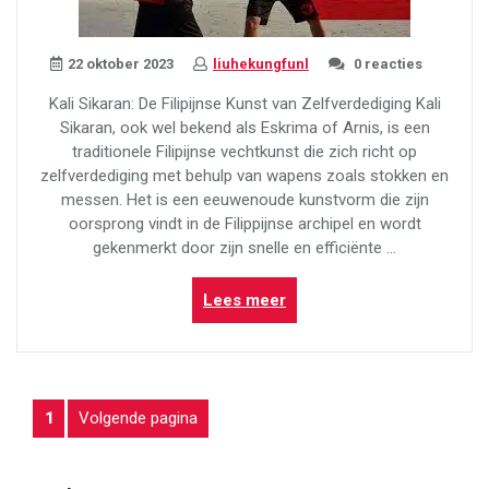
22 oktober 2023
liuhekungfunl
0 reacties
Kali Sikaran: De Filipijnse Kunst van Zelfverdediging Kali
Sikaran, ook wel bekend als Eskrima of Arnis, is een
traditionele Filipijnse vechtkunst die zich richt op
zelfverdediging met behulp van wapens zoals stokken en
messen. Het is een eeuwenoude kunstvorm die zijn
oorsprong vindt in de Filippijnse archipel en wordt
gekenmerkt door zijn snelle en efficiënte …
“Kali
Lees meer
Sikaran:
De
Krachtige
Filipijnse
BERICHTEN
Pagina
Volgende pagina
1
Vechtkunst
voor
PAGINERING
Zelfverdediging”