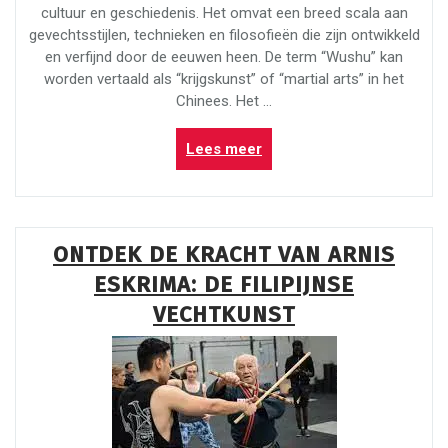
cultuur en geschiedenis. Het omvat een breed scala aan
gevechtsstijlen, technieken en filosofieën die zijn ontwikkeld
en verfijnd door de eeuwen heen. De term “Wushu” kan
worden vertaald als “krijgskunst” of “martial arts” in het
Chinees. Het …
“Wat
Lees meer
is
Wushu?
Ontdek
de
ONTDEK DE KRACHT VAN ARNIS
fascinerende
ESKRIMA: DE FILIPIJNSE
wereld
van
VECHTKUNST
Chinese
vechtkunst”