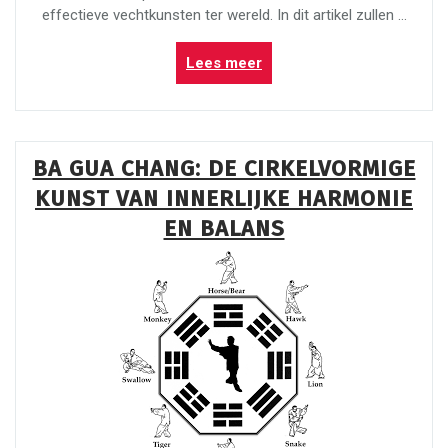
effectieve vechtkunsten ter wereld. In dit artikel zullen …
“Ontdek
Lees meer
de
Kracht
van
Hung
BA GUA CHANG: DE CIRKELVORMIGE
Gar
KUNST VAN INNERLIJKE HARMONIE
Kuen:
Een
EN BALANS
Traditionele
Vechtkunst
uit
Zuid-
China”