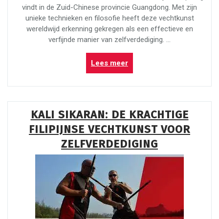
vindt in de Zuid-Chinese provincie Guangdong. Met zijn
unieke technieken en filosofie heeft deze vechtkunst
wereldwijd erkenning gekregen als een effectieve en
verfijnde manier van zelfverdediging. …
“Ontdek
Lees meer
de
Kracht
en
Wijsheid
KALI SIKARAN: DE KRACHTIGE
van
FILIPIJNSE VECHTKUNST VOOR
Green
Dragon
ZELFVERDEDIGING
Kung
Fu”