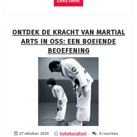
Lees meer
Chun:
De
Krachtige
Vechtsport
ONTDEK DE KRACHT VAN MARTIAL
voor
ARTS IN OSS: EEN BOEIENDE
Zelfverdediging”
BEOEFENING
27 oktober 2023
liuhekungfunl
0 reacties