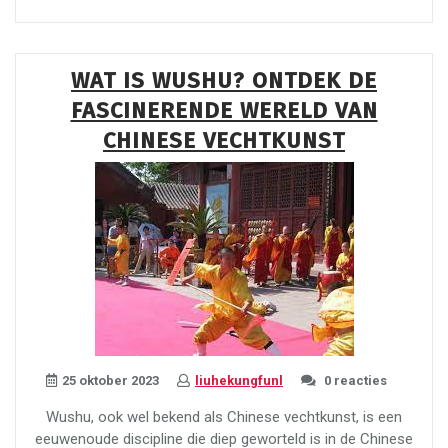
Elegantie:
Noordelijke
Bidsprinkhaan
WAT IS WUSHU? ONTDEK DE
Kungfu”
FASCINERENDE WERELD VAN
CHINESE VECHTKUNST
25 oktober 2023
liuhekungfunl
0 reacties
Wushu, ook wel bekend als Chinese vechtkunst, is een
eeuwenoude discipline die diep geworteld is in de Chinese