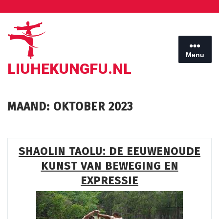
Ga
naar
de
inhoud
Menu
LIUHEKUNGFU.NL
MAAND:
OKTOBER 2023
SHAOLIN TAOLU: DE EEUWENOUDE
KUNST VAN BEWEGING EN
EXPRESSIE