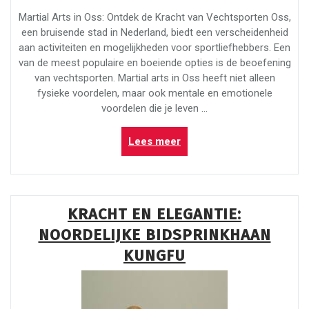
Martial Arts in Oss: Ontdek de Kracht van Vechtsporten Oss,
een bruisende stad in Nederland, biedt een verscheidenheid
aan activiteiten en mogelijkheden voor sportliefhebbers. Een
van de meest populaire en boeiende opties is de beoefening
van vechtsporten. Martial arts in Oss heeft niet alleen
fysieke voordelen, maar ook mentale en emotionele
voordelen die je leven …
“Ontdek
Lees meer
de
Kracht
van
Martial
KRACHT EN ELEGANTIE:
Arts
NOORDELIJKE BIDSPRINKHAAN
in
Oss:
KUNGFU
Een
Boeiende
Beoefening”