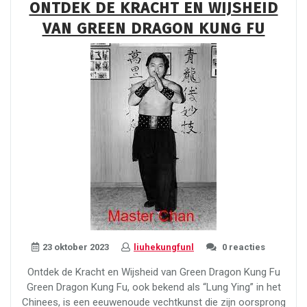
ONTDEK DE KRACHT EN WIJSHEID
Eskrima:
VAN GREEN DRAGON KUNG FU
De
Filipijnse
Vechtkunst”
23 oktober 2023
liuhekungfunl
0 reacties
Ontdek de Kracht en Wijsheid van Green Dragon Kung Fu
Green Dragon Kung Fu, ook bekend als “Lung Ying” in het
Chinees, is een eeuwenoude vechtkunst die zijn oorsprong