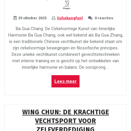
29 oktober 2023
liuhekungfunl
0 reacties
Ba Gua Chang: De Cirkelvormige Kunst van Innerlijke
Harmonie Ba Gua Chang, ook wel bekend als Ba Gua Zhang,
is een traditionele Chinese vechtkunst die bekend staat om
zijn cirkelvormige bewegingen en filosofische principes.
Deze unieke vechtkunst combineert gevechtstechnieken
met interne training en is gericht op het ontwikkelen van
innerlijke harmonie en balans. De oorsprong …
“Ba
Lees meer
Gua
Chang:
De
Cirkelvormige
WING CHUN: DE KRACHTIGE
Kunst
VECHTSPORT VOOR
van
Innerlijke
ZELFVERDEDIGING