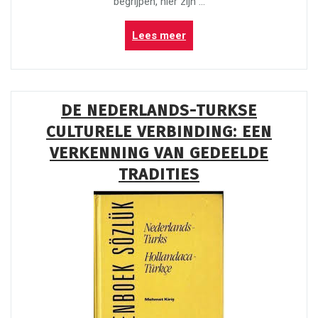
begrijpen, hier zijn …
“Handleiding
Lees meer
voor
het
vertalen
van
DE NEDERLANDS-TURKSE
Italiaans
CULTURELE VERBINDING: EEN
naar
Nederlands”
VERKENNING VAN GEDEELDE
TRADITIES