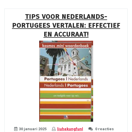
naar
Arabisch
TIPS VOOR NEDERLANDS-
Vertalen:
PORTUGEES VERTALEN: EFFECTIEF
Tips
en
EN ACCURAAT!
Opties”
30 januari 2025
liuhekungfunl
0 reacties