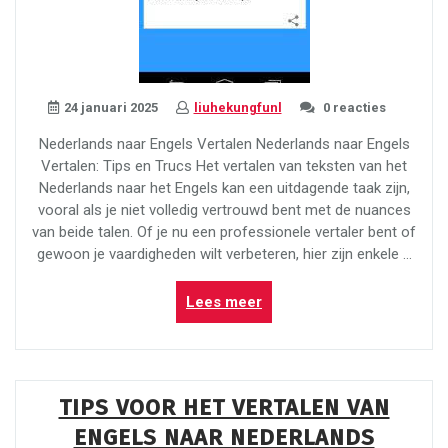
24 januari 2025
liuhekungfunl
0 reacties
Nederlands naar Engels Vertalen Nederlands naar Engels
Vertalen: Tips en Trucs Het vertalen van teksten van het
Nederlands naar het Engels kan een uitdagende taak zijn,
vooral als je niet volledig vertrouwd bent met de nuances
van beide talen. Of je nu een professionele vertaler bent of
gewoon je vaardigheden wilt verbeteren, hier zijn enkele …
“Tips
Lees meer
voor
het
Vertalen
van
TIPS VOOR HET VERTALEN VAN
Nederlands
ENGELS NAAR NEDERLANDS
naar