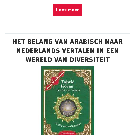
“Ontdek
Lees meer
de
Fascinerende
Werelden
van
HET BELANG VAN ARABISCH NAAR
Italiaans
NEDERLANDS VERTALEN IN EEN
en
Nederlands”
WERELD VAN DIVERSITEIT