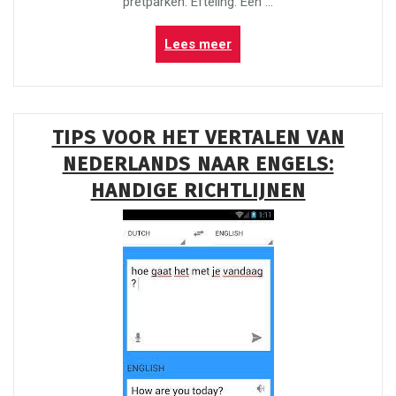
pretparken. Efteling: Een …
“Ontdek
Lees meer
de
Magie
van
Pretparken
TIPS VOOR HET VERTALEN VAN
in
NEDERLANDS NAAR ENGELS:
Nederland”
HANDIGE RICHTLIJNEN