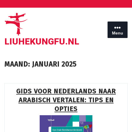
Ga
naar
de
inhoud
Menu
LIUHEKUNGFU.NL
MAAND:
JANUARI 2025
GIDS VOOR NEDERLANDS NAAR
ARABISCH VERTALEN: TIPS EN
OPTIES