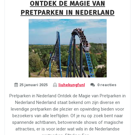
ONTDEK DE MAGIE VAN
Een
PRETPARKEN IN NEDERLAND
verkenning
van
gedeelde
tradities”
25 januari 2025
liuhekungfunl
0 reacties
Pretparken in Nederland Ontdek de Magie van Pretparken in
Nederland Nederland staat bekend om zijn diverse en
levendige pretparken die plezier en opwinding bieden voor
bezoekers van alle leeftijden. Of je nu op zoek bent naar
spannende achtbanen, betoverende shows of magische
attracties, er is voor ieder wat wils in de Nederlandse