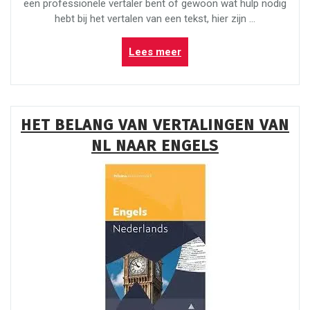
een professionele vertaler bent of gewoon wat hulp nodig
hebt bij het vertalen van een tekst, hier zijn …
“Tips
Lees meer
voor
het
Vertalen
van
HET BELANG VAN VERTALINGEN VAN
Engels
NL NAAR ENGELS
naar
Nederlands”