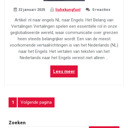
22 januari 2025
liuhekungfunl
0 reacties
Artikel: nl naar engels NL naar Engels: Het Belang van
Vertalingen Vertalingen spelen een essentiële rol in onze
geglobaliseerde wereld, waar communicatie over grenzen
heen steeds belangrijker wordt. Een van de meest
voorkomende vertaalrichtingen is van het Nederlands (NL)
naar het Engels. Het vertalen van teksten van het
Nederlands naar het Engels vereist niet alleen …
“Het
Lees meer
Belang
van
Vertalingen
van
BERICHTEN
Pagina
Volgende pagina
1
NL
naar
PAGINERING
Engels”
Zoeken