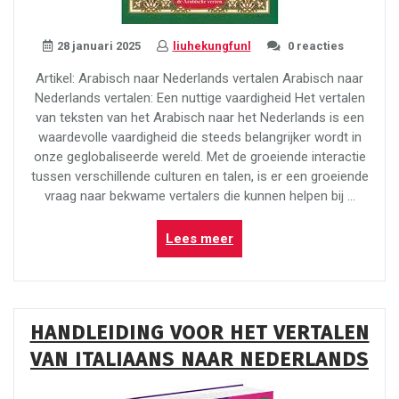
28 januari 2025
liuhekungfunl
0 reacties
Artikel: Arabisch naar Nederlands vertalen Arabisch naar
Nederlands vertalen: Een nuttige vaardigheid Het vertalen
van teksten van het Arabisch naar het Nederlands is een
waardevolle vaardigheid die steeds belangrijker wordt in
onze geglobaliseerde wereld. Met de groeiende interactie
tussen verschillende culturen en talen, is er een groeiende
vraag naar bekwame vertalers die kunnen helpen bij …
“Het
Lees meer
Belang
van
Arabisch
naar
HANDLEIDING VOOR HET VERTALEN
Nederlands
VAN ITALIAANS NAAR NEDERLANDS
Vertalen
in
een