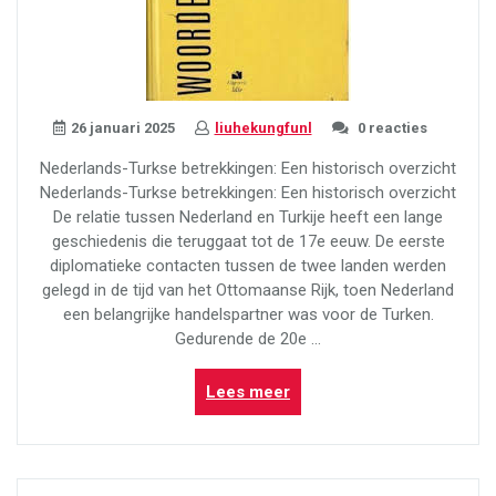
26 januari 2025
liuhekungfunl
0 reacties
Nederlands-Turkse betrekkingen: Een historisch overzicht
Nederlands-Turkse betrekkingen: Een historisch overzicht
De relatie tussen Nederland en Turkije heeft een lange
geschiedenis die teruggaat tot de 17e eeuw. De eerste
diplomatieke contacten tussen de twee landen werden
gelegd in de tijd van het Ottomaanse Rijk, toen Nederland
een belangrijke handelspartner was voor de Turken.
Gedurende de 20e …
“De
Lees meer
Nederlands-
Turkse
culturele
verbinding: