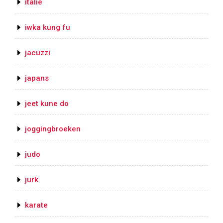
italie
iwka kung fu
jacuzzi
japans
jeet kune do
joggingbroeken
judo
jurk
karate