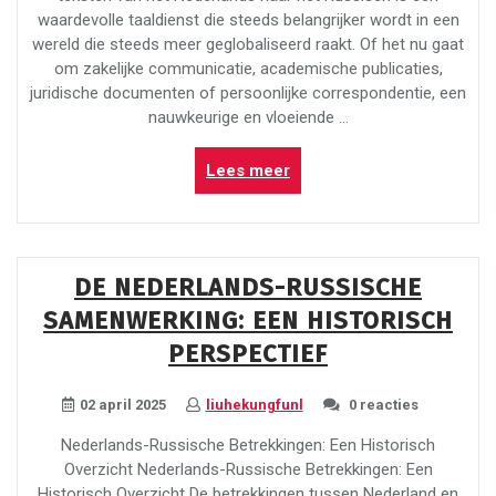
waardevolle taaldienst die steeds belangrijker wordt in een
wereld die steeds meer geglobaliseerd raakt. Of het nu gaat
om zakelijke communicatie, academische publicaties,
juridische documenten of persoonlijke correspondentie, een
nauwkeurige en vloeiende …
“Professioneel
Lees meer
Nederlands
naar
Russisch
vertalen:
DE NEDERLANDS-RUSSISCHE
Uw
SAMENWERKING: EEN HISTORISCH
betrouwbare
taalpartner”
PERSPECTIEF
02 april 2025
liuhekungfunl
0 reacties
Nederlands-Russische Betrekkingen: Een Historisch
Overzicht Nederlands-Russische Betrekkingen: Een
Historisch Overzicht De betrekkingen tussen Nederland en