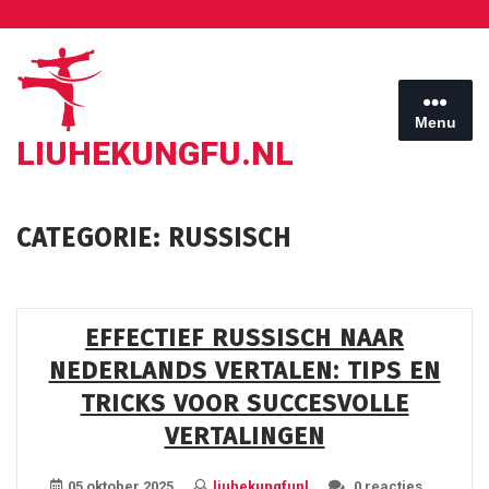
Ga
naar
de
inhoud
Menu
LIUHEKUNGFU.NL
CATEGORIE:
RUSSISCH
EFFECTIEF RUSSISCH NAAR
NEDERLANDS VERTALEN: TIPS EN
TRICKS VOOR SUCCESVOLLE
VERTALINGEN
05 oktober 2025
liuhekungfunl
0 reacties