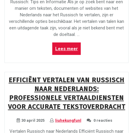
Russisch: Tips en Informatie Als je op zoek bent naar een
manier om teksten, documenten of websites van het
Nederlands naar het Russisch te vertalen, zijn er
verschillende opties beschikbaar. Het vertalen van talen kan
een uitdagende taak zijn, vooral als je niet bekend bent met
de doeltaal. …
“Handleiding
Lees meer
voor
het
vertalen
van
EFFICIËNT VERTALEN VAN RUSSISCH
Nederlands
NAAR NEDERLANDS:
naar
Russisch”
PROFESSIONELE VERTAALDIENSTEN
VOOR ACCURATE TEKSTOVERDRACHT
30 april 2025
liuhekungfunl
0 reacties
Vertalen Russisch naar Nederlands Efficiënt Russisch naar