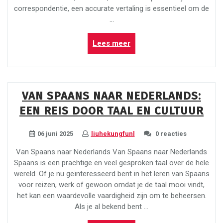
correspondentie, een accurate vertaling is essentieel om de
…
“Efficiënt
Lees meer
vertalen
van
Spaans
naar
VAN SPAANS NAAR NEDERLANDS:
Nederlands”
EEN REIS DOOR TAAL EN CULTUUR
06 juni 2025
liuhekungfunl
0 reacties
Van Spaans naar Nederlands Van Spaans naar Nederlands
Spaans is een prachtige en veel gesproken taal over de hele
wereld. Of je nu geïnteresseerd bent in het leren van Spaans
voor reizen, werk of gewoon omdat je de taal mooi vindt,
het kan een waardevolle vaardigheid zijn om te beheersen.
Als je al bekend bent …