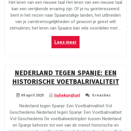
Het leren van een nieuwe taal Het leren van een nieuwe taal
kan een verrijkende ervaring zijn. Of je nu geïnteresseerd
bent in het reizen naar Spaanstalige landen, het uitbreiden
van je carrièremogelijkheden of gewoon je geest wilt
stimuleren, het leren van Spaans kan vele voordelen met …
“Van
Lees meer
Nederlands
naar
Spaans:
Een
NEDERLAND TEGEN SPANJE: EEN
Reis
HISTORISCHE VOETBALRIVALITEIT
door
Taal
en
09 april 2025
liuhekungfunl
0 reacties
Cultuur”
Nederland tegen Spanje: Een Voetbalrivaliteit Vol
Geschiedenis Nederland tegen Spanje: Een Voetbalrivaliteit
Vol Geschiedenis De voetbalwedstrijden tussen Nederland
en Spanje behoren tot een van de meest historische en