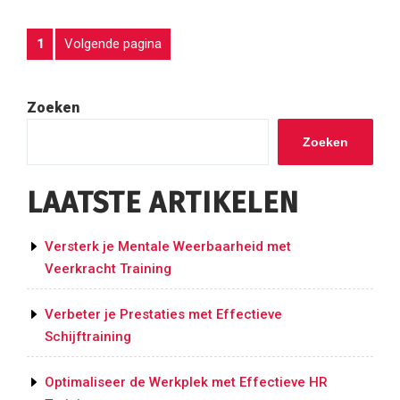
Spaans:
Het
POSTS
Pagina
Volgende pagina
1
Belang
van
PAGINATION
Taalvertaling”
Zoeken
Zoeken
LAATSTE ARTIKELEN
Versterk je Mentale Weerbaarheid met
Veerkracht Training
Verbeter je Prestaties met Effectieve
Schijftraining
Optimaliseer de Werkplek met Effectieve HR