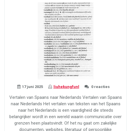
reis
door
de
taal
en
cultuur”
17 juni 2025
liuhekungfunl
0 reacties
Vertalen van Spaans naar Nederlands Vertalen van Spaans
naar Nederlands Het vertalen van teksten van het Spaans
naar het Nederlands is een vaardigheid die steeds
belangrijker wordt in een wereld waarin communicatie over
grenzen heen plaatsvindt. Of het nu gaat om zakelijke
documenten, websites, literatuur of persoonlijke