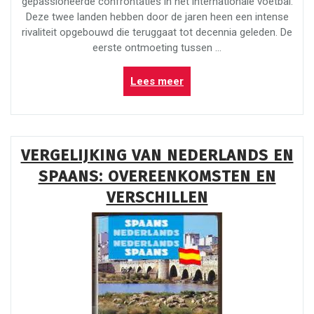
gepassioneerde confrontaties in het internationale voetbal.
Deze twee landen hebben door de jaren heen een intense
rivaliteit opgebouwd die teruggaat tot decennia geleden. De
eerste ontmoeting tussen …
“Nederland
Lees meer
tegen
Spanje:
Een
Historische
VERGELIJKING VAN NEDERLANDS EN
Voetbalrivaliteit”
SPAANS: OVEREENKOMSTEN EN
VERSCHILLEN