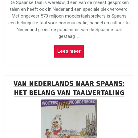
De Spaanse taal is wereldwijd een van de meest gesproken
talen en heeft ook in Nederland een speciale plek veroverd.
Met ongeveer 570 miljoen moedertaalsprekers is Spaans
een belangrijke taal voor communicatie, handel en cultuur. In
Nederland groeit de populariteit van de Spaanse taal
gestaag. …
“De
Lees meer
groeiende
populariteit
van
de
VAN NEDERLANDS NAAR SPAANS:
Spaanse
HET BELANG VAN TAALVERTALING
taal
in
Nederland”