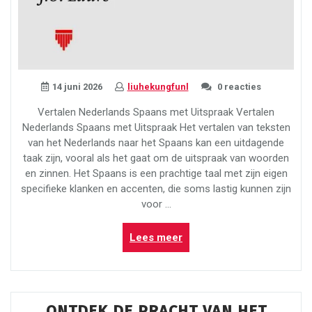
14 juni 2026
liuhekungfunl
0 reacties
Vertalen Nederlands Spaans met Uitspraak Vertalen
Nederlands Spaans met Uitspraak Het vertalen van teksten
van het Nederlands naar het Spaans kan een uitdagende
taak zijn, vooral als het gaat om de uitspraak van woorden
en zinnen. Het Spaans is een prachtige taal met zijn eigen
specifieke klanken en accenten, die soms lastig kunnen zijn
voor …
“Vertalen
Lees meer
van
Nederlands
naar
Spaans
ONTDEK DE PRACHT VAN HET