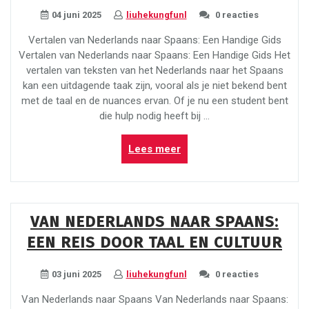
04 juni 2025
liuhekungfunl
0 reacties
Vertalen van Nederlands naar Spaans: Een Handige Gids
Vertalen van Nederlands naar Spaans: Een Handige Gids Het
vertalen van teksten van het Nederlands naar het Spaans
kan een uitdagende taak zijn, vooral als je niet bekend bent
met de taal en de nuances ervan. Of je nu een student bent
die hulp nodig heeft bij …
“Handige
Lees meer
Gids
voor
het
Vertalen
VAN NEDERLANDS NAAR SPAANS:
van
EEN REIS DOOR TAAL EN CULTUUR
Nederlands
naar
Spaans”
03 juni 2025
liuhekungfunl
0 reacties
Van Nederlands naar Spaans Van Nederlands naar Spaans: