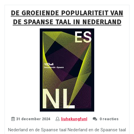
en
Spaans:
DE GROEIENDE POPULARITEIT VAN
Overeenkomsten
DE SPAANSE TAAL IN NEDERLAND
en
Verschillen”
31 december 2024
liuhekungfunl
0 reacties
Nederland en de Spaanse taal Nederland en de Spaanse taal