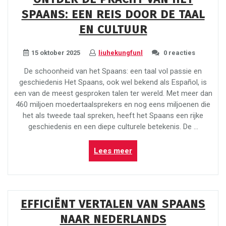
met
SPAANS: EEN REIS DOOR DE TAAL
de
Juiste
EN CULTUUR
Uitspraak”
15 oktober 2025
liuhekungfunl
0 reacties
De schoonheid van het Spaans: een taal vol passie en
geschiedenis Het Spaans, ook wel bekend als Español, is
een van de meest gesproken talen ter wereld. Met meer dan
460 miljoen moedertaalsprekers en nog eens miljoenen die
het als tweede taal spreken, heeft het Spaans een rijke
geschiedenis en een diepe culturele betekenis. De …
“Ontdek
Lees meer
de
pracht
van
het
EFFICIËNT VERTALEN VAN SPAANS
Spaans:
NAAR NEDERLANDS
een