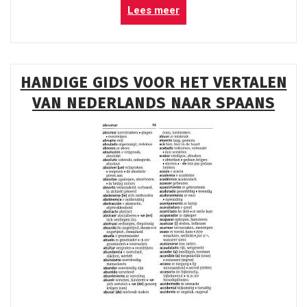
“Van
Lees meer
Spaans
naar
Nederlands:
Een
HANDIGE GIDS VOOR HET VERTALEN
Reis
VAN NEDERLANDS NAAR SPAANS
door
Taal
en
Cultuur”