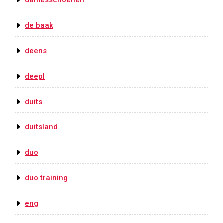
damesschoenen
de baak
deens
deepl
duits
duitsland
duo
duo training
eng