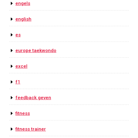
engels
english
es
europe taekwondo
excel
f1
feedback geven
fitness
fitness trainer