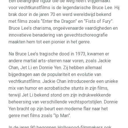
Een belangrijke figuur die de weg heeft vrijgemaakt
voor vechtkunstfilms is de legendarische Bruce Lee. Hij
brak door in de jaren 70 en werd wereldwijd bekend
met films zoals “Enter the Dragon” en “Fists of Fury”.
Bruce Lee’s charisma, ongeëvenaarde vaardigheden en
innovatieve benadering van gevechtschoreografie
maakten hem tot een pionier in het genre.
Na Bruce Lee’s tragische dood in 1973, kwamen er
andere martial arts-sterren naar voren, zoals Jackie
Chan, Jet Li en Donnie Yen. Zij hebben allemaal
bijgedragen aan de populariteit en evolutie van
vechtkunstfilms. Jackie Chan introduceerde een unieke
mix van humor en acrobatische stunts in zijn films,
terwijl Jet Li bekend stond om zijn indrukwekkende
beheersing van verschillende vechtsportstijlen. Donnie
Yen bracht op zijn beurt een moderne flair naar het
genre met films zoals “Ip Man”.
In de jaren 90 begonnen Hollywood-filmmakers ook