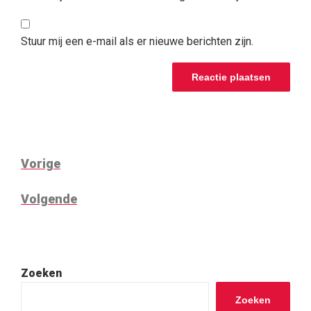
Stuur mij een e-mail als er nieuwe berichten zijn.
BERICHT
Vorig
Vorige
NAVIGATIE
bericht
Volgend
Volgende
bericht
Zoeken
Zoeken