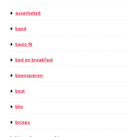
assertiviteit
band
basic fit
bed en breakfast
beenspieren
best
bhv
biceps