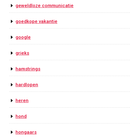
geweldloze communicatie
goedkope vakantie
google
grieks
hamstrings
hardlopen
heren
hond
hongaars