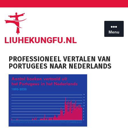
Ga
naar
de
inhoud
Menu
LIUHEKUNGFU.NL
PROFESSIONEEL VERTALEN VAN
PORTUGEES NAAR NEDERLANDS