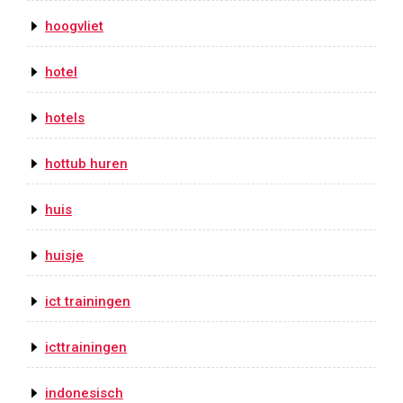
hoogvliet
hotel
hotels
hottub huren
huis
huisje
ict trainingen
icttrainingen
indonesisch