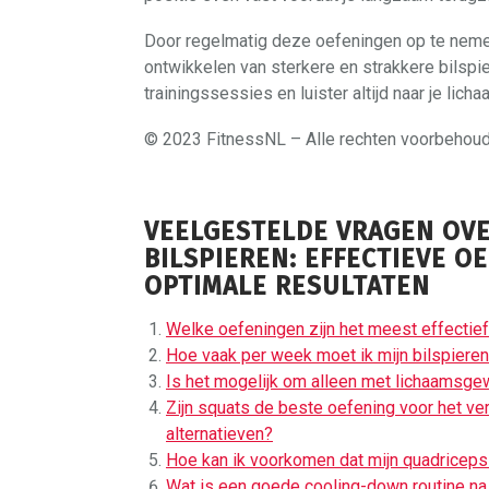
Door regelmatig deze oefeningen op te nemen 
ontwikkelen van sterkere en strakkere bilspi
trainingssessies en luister altijd naar je li
© 2023 FitnessNL – Alle rechten voorbehou
VEELGESTELDE VRAGEN OVE
BILSPIEREN: EFFECTIEVE O
OPTIMALE RESULTATEN
Welke oefeningen zijn het meest effectief 
Hoe vaak per week moet ik mijn bilspieren
Is het mogelijk om alleen met lichaamsge
Zijn squats de beste oefening voor het ver
alternatieven?
Hoe kan ik voorkomen dat mijn quadriceps
Wat is een goede cooling-down routine na 