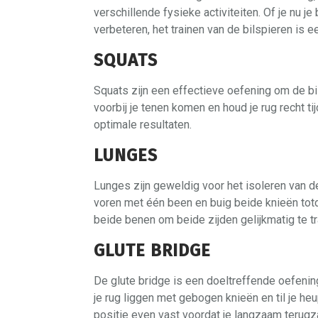
verschillende fysieke activiteiten. Of je nu je 
verbeteren, het trainen van de bilspieren is 
SQUATS
Squats zijn een effectieve oefening om de bil
voorbij je tenen komen en houd je rug recht 
optimale resultaten.
LUNGES
Lunges zijn geweldig voor het isoleren van de
voren met één been en buig beide knieën totd
beide benen om beide zijden gelijkmatig te tr
GLUTE BRIDGE
De glute bridge is een doeltreffende oefening
je rug liggen met gebogen knieën en til je he
positie even vast voordat je langzaam terugz