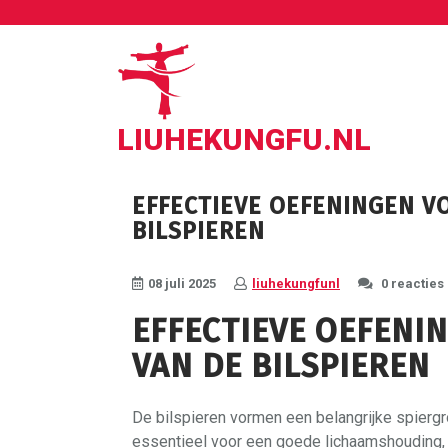
Ga
naar
de
inhoud
LIUHEKUNGFU.NL
EFFECTIEVE OEFENINGEN V
BILSPIEREN
08 juli 2025
liuhekungfunl
0 reacties
EFFECTIEVE OEFENI
VAN DE BILSPIEREN
De bilspieren vormen een belangrijke spiergro
essentieel voor een goede lichaamshouding, ma