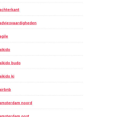
achterkant
adviesvaardigheden
agile
aikido
aikido budo
aikido ki
airbnb
amsterdam noord
amsterdam oost