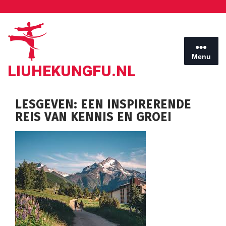
Ga
naar
de
inhoud
Menu
LIUHEKUNGFU.NL
LESGEVEN: EEN INSPIRERENDE
REIS VAN KENNIS EN GROEI