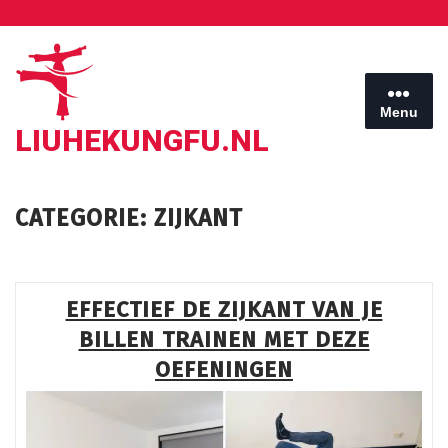
Ga
naar
de
inhoud
Menu
LIUHEKUNGFU.NL
CATEGORIE:
ZIJKANT
EFFECTIEF DE ZIJKANT VAN JE
BILLEN TRAINEN MET DEZE
OEFENINGEN