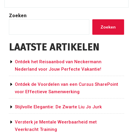
Zijkant
van
Zoeken
je
Billen
Zoeken
Trainen
met
LAATSTE ARTIKELEN
Deze
Oefeningen”
Ontdek het Reisaanbod van Neckermann
Nederland voor Jouw Perfecte Vakantie!
Ontdek de Voordelen van een Cursus SharePoint
voor Effectieve Samenwerking
Stijlvolle Elegantie: De Zwarte Liu Jo Jurk
Versterk je Mentale Weerbaarheid met
Veerkracht Training