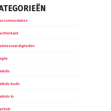
ATEGORIEËN
accommodaties
achterkant
adviesvaardigheden
agile
aikido
aikido budo
aikido ki
airbnb