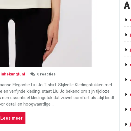
A
liuhekungfunl
0 reacties
liaanse Elegantie Liu Jo T-shirt: Stijlvolle Kledingstukken met
 en verfijnde kleding, staat Liu Jo bekend om zijn tijdloze
is een essentieel kledingstuk dat zowel comfort als stijl biedt.
or detail en hoogwaardige …
“Stijlvolle
Lees meer
Liu
Jo