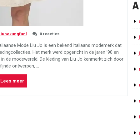
A
liuhekungfunl
0 reacties
le Italiaanse Mode Liu Jo is een bekend Italiaans modemerk dat
kledingcollecties. Het merk werd opgericht in de jaren ’90 en
 in de modewereld. De kleding van Liu Jo kenmerkt zich door
rfijnde ontwerpen, …
“Stijlvolle
Lees meer
Liu
Jo
Kleding:
Italiaanse
Mode
met
Klasse”