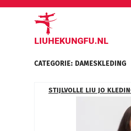
Ga
naar
de
inhoud
LIUHEKUNGFU.NL
CATEGORIE:
DAMESKLEDING
STIJLVOLLE LIU JO KLEDI