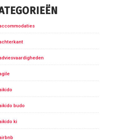
ATEGORIEËN
accommodaties
achterkant
adviesvaardigheden
agile
aikido
aikido budo
aikido ki
airbnb