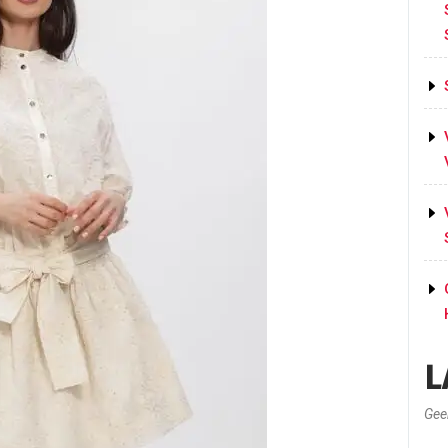
L
Gee