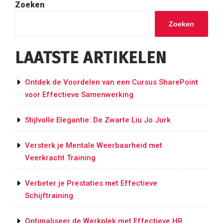
in
Zoeken
Nederland:
Ontdek
Zoeken
Goedkope
Opties
LAATSTE ARTIKELEN
voor
een
Budgetvriendelijk
Ontdek de Voordelen van een Cursus SharePoint
Uitje”
voor Effectieve Samenwerking
Stijlvolle Elegantie: De Zwarte Liu Jo Jurk
Versterk je Mentale Weerbaarheid met
Veerkracht Training
Verbeter je Prestaties met Effectieve
Schijftraining
Optimaliseer de Werkplek met Effectieve HR