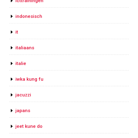
icttrainingen
indonesisch
it
italiaans
italie
iwka kung fu
jacuzzi
japans
jeet kune do