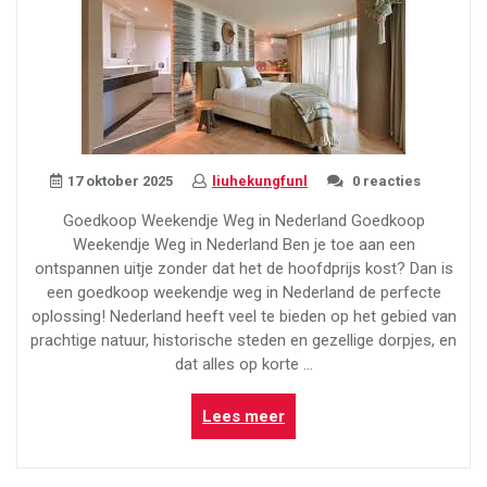
17 oktober 2025
liuhekungfunl
0 reacties
Goedkoop Weekendje Weg in Nederland Goedkoop
Weekendje Weg in Nederland Ben je toe aan een
ontspannen uitje zonder dat het de hoofdprijs kost? Dan is
een goedkoop weekendje weg in Nederland de perfecte
oplossing! Nederland heeft veel te bieden op het gebied van
prachtige natuur, historische steden en gezellige dorpjes, en
dat alles op korte …
“Voordelig
Lees meer
Weekendje
Weg