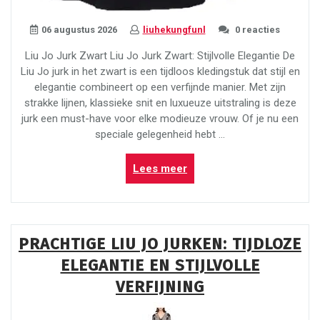
06 augustus 2026
liuhekungfunl
0 reacties
Liu Jo Jurk Zwart Liu Jo Jurk Zwart: Stijlvolle Elegantie De
Liu Jo jurk in het zwart is een tijdloos kledingstuk dat stijl en
elegantie combineert op een verfijnde manier. Met zijn
strakke lijnen, klassieke snit en luxueuze uitstraling is deze
jurk een must-have voor elke modieuze vrouw. Of je nu een
speciale gelegenheid hebt …
“Stijlvolle
Lees meer
Elegantie:
De
Zwarte
Liu
PRACHTIGE LIU JO JURKEN: TIJDLOZE
Jo
ELEGANTIE EN STIJLVOLLE
Jurk”
VERFIJNING