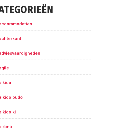
ATEGORIEËN
accommodaties
achterkant
adviesvaardigheden
agile
aikido
aikido budo
aikido ki
airbnb