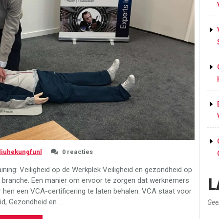
liuhekungfunl
0 reacties
ining: Veiligheid op de Werkplek Veiligheid en gezondheid op
L
lke branche. Een manier om ervoor te zorgen dat werknemers
r hen een VCA-certificering te laten behalen. VCA staat voor
eid, Gezondheid en …
Gee