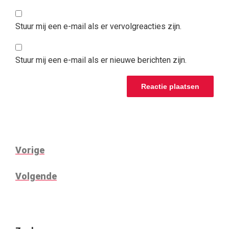
Stuur mij een e-mail als er vervolgreacties zijn.
Stuur mij een e-mail als er nieuwe berichten zijn.
BERICHT
Vorig
Vorige
NAVIGATIE
bericht
Volgend
Volgende
bericht