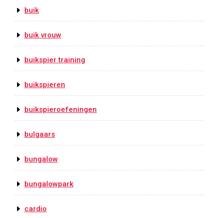
buik
buik vrouw
buikspier training
buikspieren
buikspieroefeningen
bulgaars
bungalow
bungalowpark
cardio