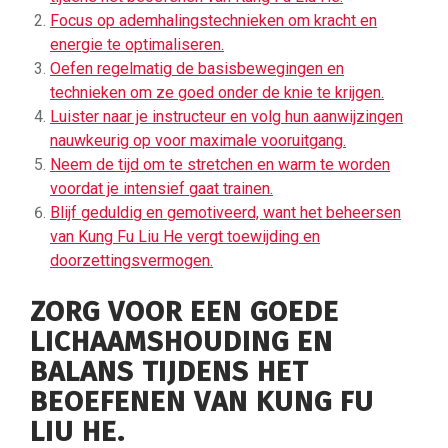
Focus op ademhalingstechnieken om kracht en
energie te optimaliseren.
Oefen regelmatig de basisbewegingen en
technieken om ze goed onder de knie te krijgen.
Luister naar je instructeur en volg hun aanwijzingen
nauwkeurig op voor maximale vooruitgang.
Neem de tijd om te stretchen en warm te worden
voordat je intensief gaat trainen.
Blijf geduldig en gemotiveerd, want het beheersen
van Kung Fu Liu He vergt toewijding en
doorzettingsvermogen.
ZORG VOOR EEN GOEDE
LICHAAMSHOUDING EN
BALANS TIJDENS HET
BEOEFENEN VAN KUNG FU
LIU HE.