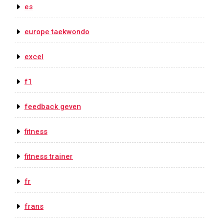
es
europe taekwondo
excel
f1
feedback geven
fitness
fitness trainer
fr
frans