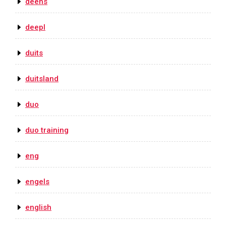
deens
deepl
duits
duitsland
duo
duo training
eng
engels
english