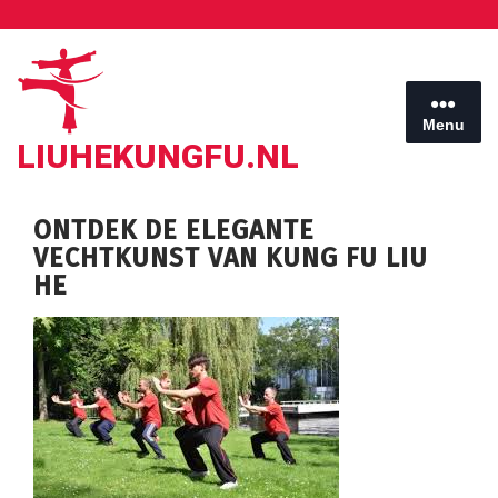
Ga
naar
de
inhoud
Menu
LIUHEKUNGFU.NL
ONTDEK DE ELEGANTE
VECHTKUNST VAN KUNG FU LIU
HE