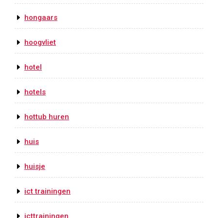
hongaars
hoogvliet
hotel
hotels
hottub huren
huis
huisje
ict trainingen
icttrainingen