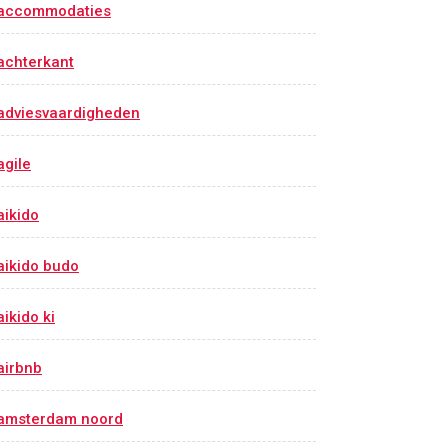
accommodaties
achterkant
adviesvaardigheden
agile
aikido
aikido budo
aikido ki
airbnb
amsterdam noord