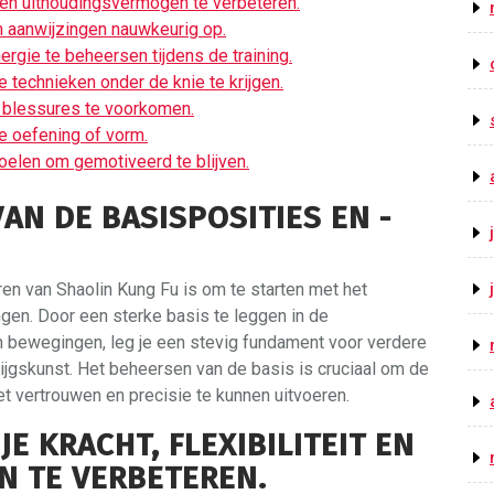
it en uithoudingsvermogen te verbeteren.
jn aanwijzingen nauwkeurig op.
gie te beheersen tijdens de training.
 technieken onder de knie te krijgen.
 blessures te voorkomen.
ke oefening of vorm.
doelen om gemotiveerd te blijven.
AN DE BASISPOSITIES EN -
ren van Shaolin Kung Fu is om te starten met het
en. Door een sterke basis te leggen in de
 bewegingen, leg je een stevig fundament voor verdere
ijgskunst. Het beheersen van de basis is cruciaal om de
 vertrouwen en precisie te kunnen uitvoeren.
E KRACHT, FLEXIBILITEIT EN
 TE VERBETEREN.