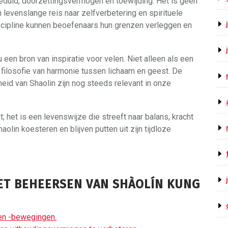
eduld, doorzettingsvermogen en toewijding. Het is geen
evenslange reis naar zelfverbetering en spirituele
iscipline kunnen beoefenaars hun grenzen verleggen en
 een bron van inspiratie voor velen. Niet alleen als een
filosofie van harmonie tussen lichaam en geest. De
eid van Shaolin zijn nog steeds relevant in onze
; het is een levenswijze die streeft naar balans, kracht
aolin koesteren en blijven putten uit zijn tijdloze
HET BEHEERSEN VAN SHÀOLÍN KUNG
 en -bewegingen.