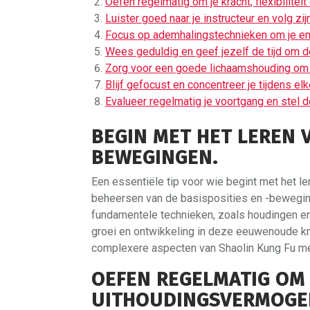
Oefen regelmatig om je kracht, flexibilite
Luister goed naar je instructeur en volg zi
Focus op ademhalingstechnieken om je ener
Wees geduldig en geef jezelf de tijd om de
Zorg voor een goede lichaamshouding om
Blijf gefocust en concentreer je tijdens el
Evalueer regelmatig je voortgang en stel 
BEGIN MET HET LEREN V
BEWEGINGEN.
Een essentiële tip voor wie begint met het le
beheersen van de basisposities en -beweging
fundamentele technieken, zoals houdingen en
groei en ontwikkeling in deze eeuwenoude kr
complexere aspecten van Shaolin Kung Fu met
OEFEN REGELMATIG OM J
UITHOUDINGSVERMOGEN