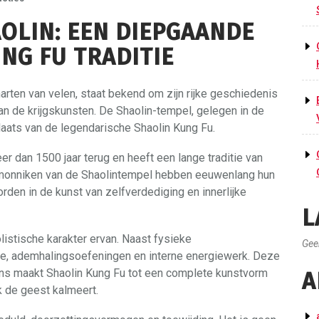
AOLIN: EEN DIEPGAANDE
NG FU TRADITIE
harten van velen, staat bekend om zijn rijke geschiedenis
n de krijgskunsten. De Shaolin-tempel, gelegen in de
aats van de legendarische Shaolin Kung Fu.
r dan 1500 jaar terug en heeft een lange traditie van
De monniken van de Shaolintempel hebben eeuwenlang hun
den in de kunst van zelfverdediging en innerlijke
L
listische karakter ervan. Naast fysieke
Gee
ie, ademhalingsoefeningen en interne energiewerk. Deze
lans maakt Shaolin Kung Fu tot een complete kunstvorm
A
ok de geest kalmeert.