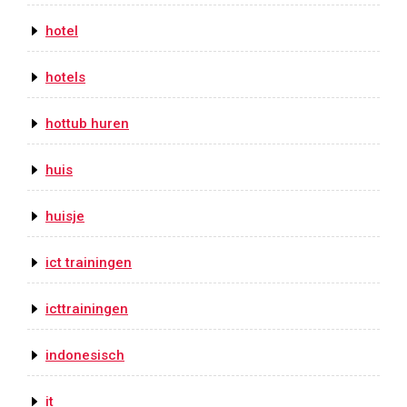
hotel
hotels
hottub huren
huis
huisje
ict trainingen
icttrainingen
indonesisch
it