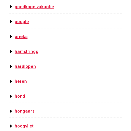
goedkope vakantie
google
grieks
hamstrings
hardlopen
heren
hond
hongaars
hoogvliet