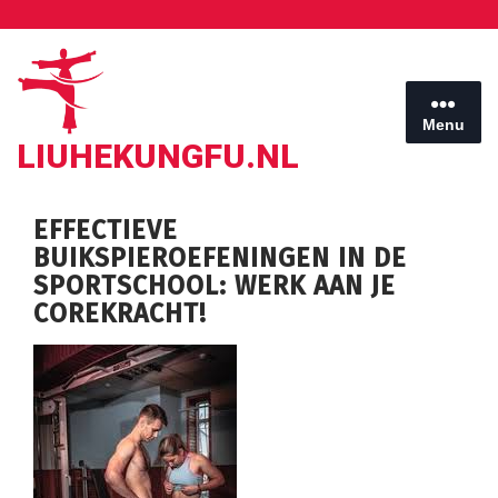
Ga
naar
de
inhoud
Menu
LIUHEKUNGFU.NL
EFFECTIEVE
BUIKSPIEROEFENINGEN IN DE
SPORTSCHOOL: WERK AAN JE
COREKRACHT!