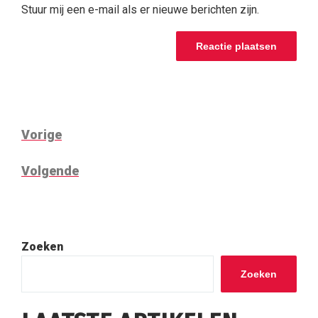
Stuur mij een e-mail als er nieuwe berichten zijn.
BERICHT
Vorig
Vorige
NAVIGATIE
bericht
Volgend
Volgende
bericht
Zoeken
Zoeken