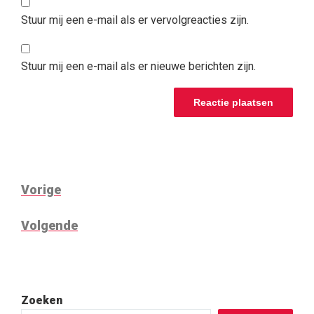
Stuur mij een e-mail als er vervolgreacties zijn.
Stuur mij een e-mail als er nieuwe berichten zijn.
BERICHT
Vorig
Vorige
NAVIGATIE
bericht
Volgend
Volgende
bericht
Zoeken