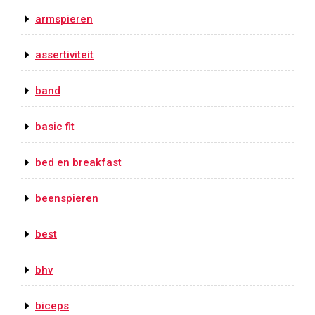
armspieren
assertiviteit
band
basic fit
bed en breakfast
beenspieren
best
bhv
biceps