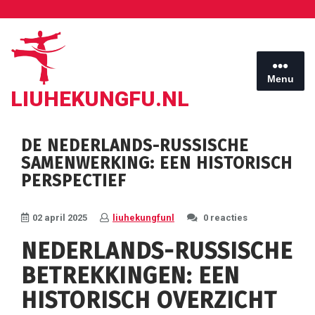
Ga
naar
de
inhoud
Menu
LIUHEKUNGFU.NL
DE NEDERLANDS-RUSSISCHE
SAMENWERKING: EEN HISTORISCH
PERSPECTIEF
02 april 2025
liuhekungfunl
0 reacties
NEDERLANDS-RUSSISCHE
BETREKKINGEN: EEN
HISTORISCH OVERZICHT