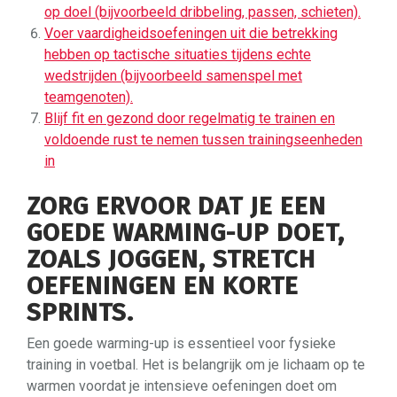
op doel (bijvoorbeeld dribbeling, passen, schieten).
Voer vaardigheidsoefeningen uit die betrekking
hebben op tactische situaties tijdens echte
wedstrijden (bijvoorbeeld samenspel met
teamgenoten).
Blijf fit en gezond door regelmatig te trainen en
voldoende rust te nemen tussen trainingseenheden
in
ZORG ERVOOR DAT JE EEN
GOEDE WARMING-UP DOET,
ZOALS JOGGEN, STRETCH
OEFENINGEN EN KORTE
SPRINTS.
Een goede warming-up is essentieel voor fysieke
training in voetbal. Het is belangrijk om je lichaam op te
warmen voordat je intensieve oefeningen doet om