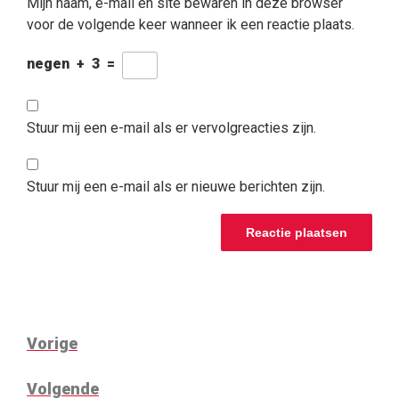
Mijn naam, e-mail en site bewaren in deze browser
voor de volgende keer wanneer ik een reactie plaats.
negen
+
3
=
Stuur mij een e-mail als er vervolgreacties zijn.
Stuur mij een e-mail als er nieuwe berichten zijn.
BERICHTNAVIGATIE
Vorig
Vorige
bericht
Volgend
Volgende