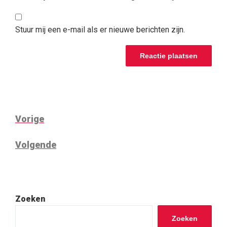
Stuur mij een e-mail als er nieuwe berichten zijn.
BERICHTNAVIGATIE
Vorig
Vorige
bericht
Volgend
Volgende
bericht
Zoeken
Zoeken