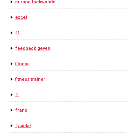
europe taekwondo
excel
f1
feedback geven
fitness
fitness trainer
fr
frans
fysieke