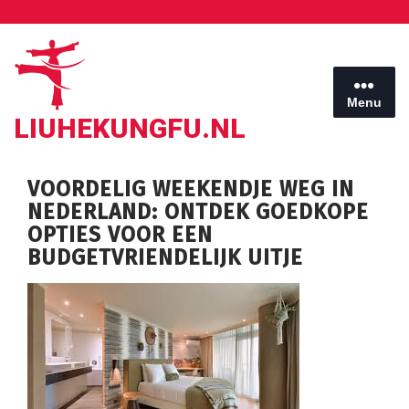
Ga
naar
de
inhoud
Menu
LIUHEKUNGFU.NL
VOORDELIG WEEKENDJE WEG IN
NEDERLAND: ONTDEK GOEDKOPE
OPTIES VOOR EEN
BUDGETVRIENDELIJK UITJE