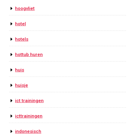
hoogvliet
hotel
hotels
hottub huren
huis
huisje
ict trainingen
icttrainingen
indonesisch