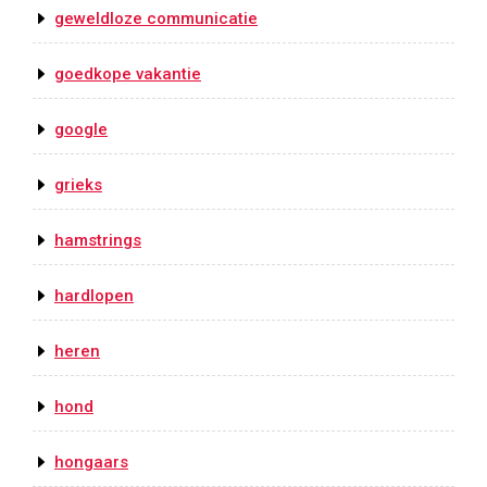
geweldloze communicatie
goedkope vakantie
google
grieks
hamstrings
hardlopen
heren
hond
hongaars