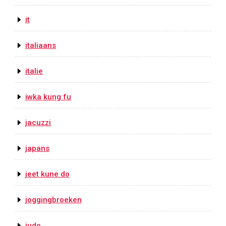
it
italiaans
italie
iwka kung fu
jacuzzi
japans
jeet kune do
joggingbroeken
judo