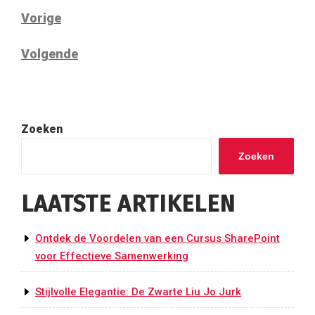
BERICHT
Vorig
Vorige
NAVIGATIE
bericht
Volgend
Volgende
bericht
Zoeken
Zoeken
LAATSTE ARTIKELEN
Ontdek de Voordelen van een Cursus SharePoint
voor Effectieve Samenwerking
Stijlvolle Elegantie: De Zwarte Liu Jo Jurk