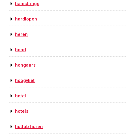
hamstrings
hardlopen
heren
hond
hongaars
hoogvliet
hotel
hotels
hottub huren