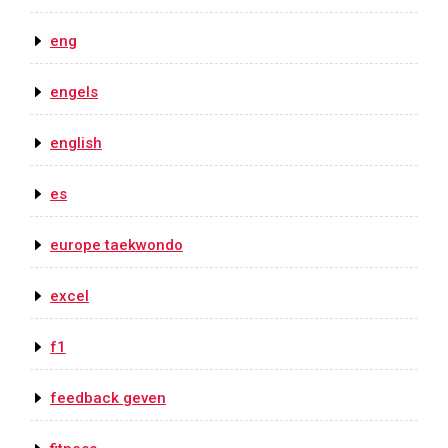
eng
engels
english
es
europe taekwondo
excel
f1
feedback geven