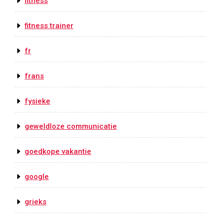
fitness
fitness trainer
fr
frans
fysieke
geweldloze communicatie
goedkope vakantie
google
grieks