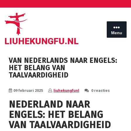
Ga
naar
de
inhoud
Menu
LIUHEKUNGFU.NL
VAN NEDERLANDS NAAR ENGELS:
HET BELANG VAN
TAALVAARDIGHEID
09 februari 2025
liuhekungfunl
0 reacties
NEDERLAND NAAR
ENGELS: HET BELANG
VAN TAALVAARDIGHEID