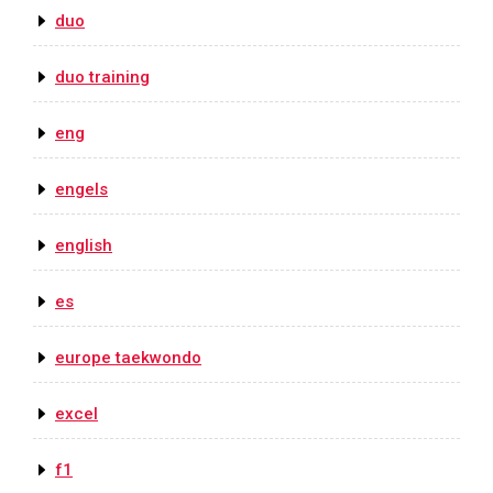
duo
duo training
eng
engels
english
es
europe taekwondo
excel
f1