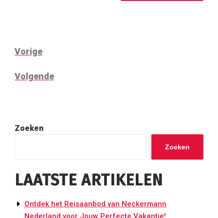
BERICHT
Vorig
Vorige
NAVIGATIE
bericht
Volgend
Volgende
bericht
Zoeken
Zoeken
LAATSTE ARTIKELEN
Ontdek het Reisaanbod van Neckermann
Nederland voor Jouw Perfecte Vakantie!