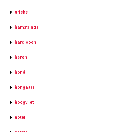
grieks
hamstrings
hardlopen
heren
hond
hongaars
hoogvliet
hotel