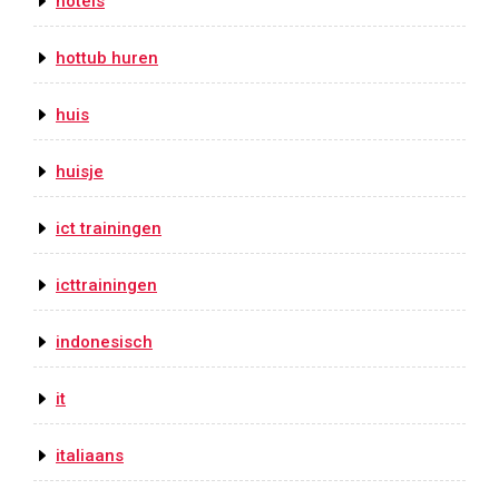
hotels
hottub huren
huis
huisje
ict trainingen
icttrainingen
indonesisch
it
italiaans