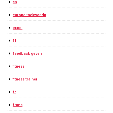
es
europe taekwondo
excel
f1
feedback geven
fitness
fitness trainer
fr
frans