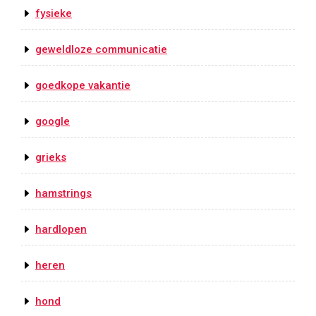
fysieke
geweldloze communicatie
goedkope vakantie
google
grieks
hamstrings
hardlopen
heren
hond