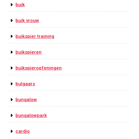
buik
buik vrouw
buikspier training
buikspieren
buikspieroefeningen
bulgaars
bungalow
bungalowpark
cardio