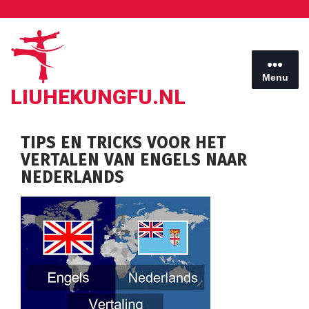
Ga
naar
de
inhoud
Menu
LIUHEKUNGFU.NL
TIPS EN TRICKS VOOR HET
VERTALEN VAN ENGELS NAAR
NEDERLANDS