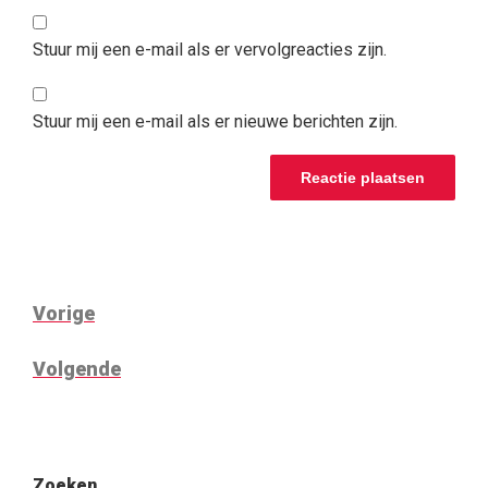
Stuur mij een e-mail als er vervolgreacties zijn.
Stuur mij een e-mail als er nieuwe berichten zijn.
BERICHTNAVIGATIE
Vorig
Vorige
bericht
Volgend
Volgende
bericht
Zoeken