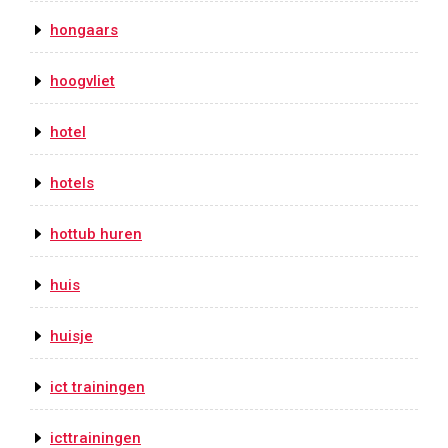
hongaars
hoogvliet
hotel
hotels
hottub huren
huis
huisje
ict trainingen
icttrainingen