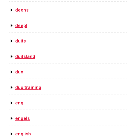
deens
deepl
duits
duitsland
duo
duo training
eng
engels
english