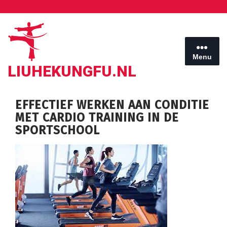
Ga
naar
de
inhoud
Menu
LIUHEKUNGFU.NL
EFFECTIEF WERKEN AAN CONDITIE
MET CARDIO TRAINING IN DE
SPORTSCHOOL