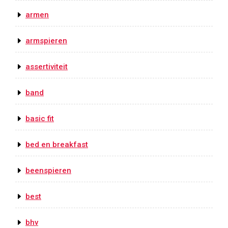
armen
armspieren
assertiviteit
band
basic fit
bed en breakfast
beenspieren
best
bhv