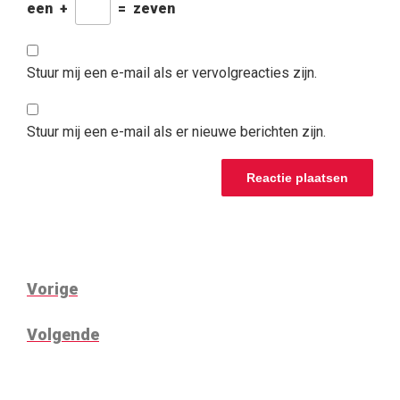
een
+
=
zeven
Stuur mij een e-mail als er vervolgreacties zijn.
Stuur mij een e-mail als er nieuwe berichten zijn.
BERICHTNAVIGATIE
Vorig
Vorige
bericht
Volgend
Volgende
bericht