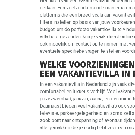
Het huren van een vakantievilla in Nederland
gedaan. Een veelvoorkomende manier is om o
platforms die een breed scala aan vakantievi
filters instellen op basis van jouw voorkeure
budget, om de perfecte vakantievilla te vind
villa hebt gevonden, kun je vaak direct online
ook mogelijk om contact op te nemen met ve
eventuele specifieke vragen te stellen voordat
WELKE VOORZIENINGEN 
EEN VAKANTIEVILLA IN
In een vakantievilla in Nederland zijn vaak 
comfortabel en luxueus verblijf. Veel vakantie
privézwembad, jacuzzi, sauna, en een ruime t
Daarnaast bieden veel vakantievilla’s ook voo
televisie, parkeergelegenheid en soms zelfs 
zoek bent naar ontspanning of avontuur tijdens
alle gemakken die je nodig hebt voor een onve