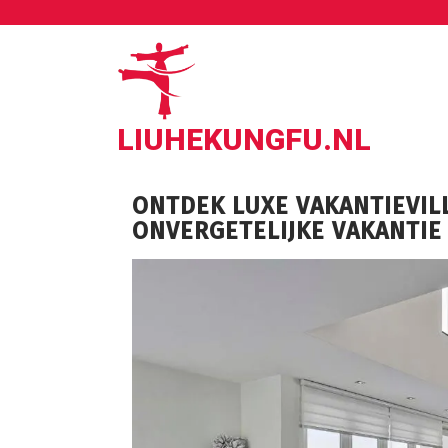
Ga
naar
de
inhoud
LIUHEKUNGFU.NL
ONTDEK LUXE VAKANTIEVIL
ONVERGETELIJKE VAKANTIE