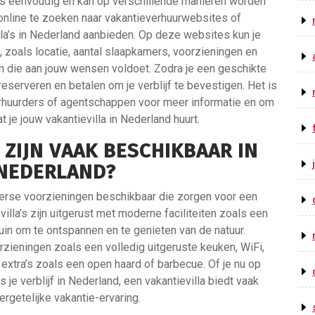
 is eenvoudig en kan op verschillende manieren worden
nline te zoeken naar vakantieverhuurwebsites of
lla’s in Nederland aanbieden. Op deze websites kun je
n, zoals locatie, aantal slaapkamers, voorzieningen en
en die aan jouw wensen voldoet. Zodra je een geschikte
 reserveren en betalen om je verblijf te bevestigen. Het is
rhuurders of agentschappen voor meer informatie en om
 je jouw vakantievilla in Nederland huurt.
ZIJN VAAK BESCHIKBAAR IN
 NEDERLAND?
diverse voorzieningen beschikbaar die zorgen voor een
villa’s zijn uitgerust met moderne faciliteiten zoals een
uin om te ontspannen en te genieten van de natuur.
rzieningen zoals een volledig uitgeruste keuken, WiFi,
extra’s zoals een open haard of barbecue. Of je nu op
 je verblijf in Nederland, een vakantievilla biedt vaak
rgetelijke vakantie-ervaring.