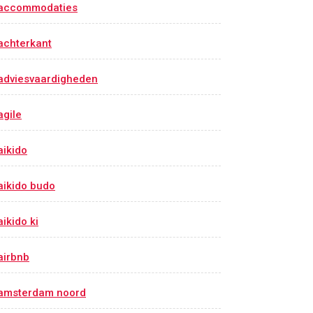
accommodaties
achterkant
adviesvaardigheden
agile
aikido
aikido budo
aikido ki
airbnb
amsterdam noord