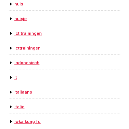
huis
huisje
ict trainingen
icttrainingen
indonesisch
it
italiaans
italie
iwka kung fu