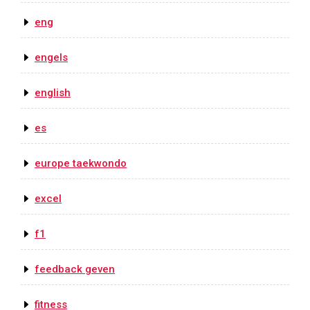
eng
engels
english
es
europe taekwondo
excel
f1
feedback geven
fitness