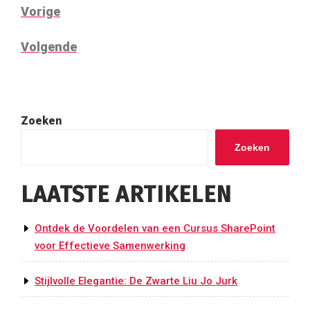
BERICHT
Vorig
Vorige
NAVIGATIE
bericht
Volgend
Volgende
bericht
Zoeken
Zoeken
LAATSTE ARTIKELEN
Ontdek de Voordelen van een Cursus SharePoint
voor Effectieve Samenwerking
Stijlvolle Elegantie: De Zwarte Liu Jo Jurk