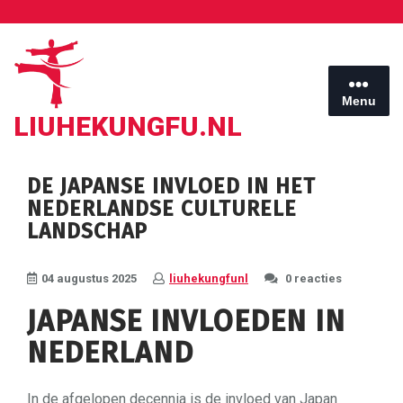
Ga
naar
de
inhoud
Menu
LIUHEKUNGFU.NL
DE JAPANSE INVLOED IN HET
NEDERLANDSE CULTURELE
LANDSCHAP
04 augustus 2025
liuhekungfunl
0 reacties
JAPANSE INVLOEDEN IN
NEDERLAND
In de afgelopen decennia is de invloed van Japan