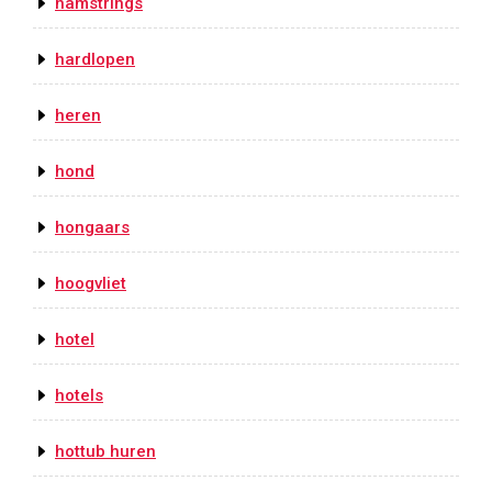
hamstrings
hardlopen
heren
hond
hongaars
hoogvliet
hotel
hotels
hottub huren