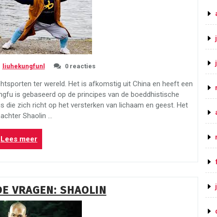
wat
je
moet
weten!”
liuhekungfunl
0 reacties
tsporten ter wereld. Het is afkomstig uit China en heeft een
ngfu is gebaseerd op de principes van de boeddhistische
 is die zich richt op het versterken van lichaam en geest. Het
 achter Shaolin …
“Kracht
Lees meer
en
vaardigheid
verwerven
met
DE VRAGEN: SHAOLIN
Shaolin
Kungfu”