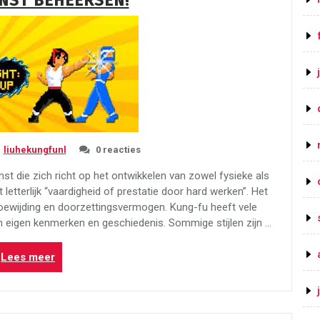
NST BEHEERSEN!
liuhekungfunl
0 reacties
 die zich richt op het ontwikkelen van zowel fysieke als
letterlijk “vaardigheid of prestatie door hard werken”. Het
toewijding en doorzettingsvermogen. Kung-fu heeft vele
un eigen kenmerken en geschiedenis. Sommige stijlen zijn …
“Ontdek
Lees meer
de
kracht
van
kung-