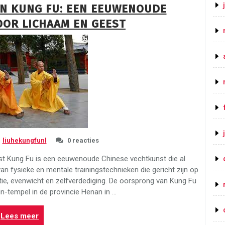
N KUNG FU: EEN EEUWENOUDE
fu:
OR LICHAAM EN GEEST
leer
de
eeuwenoude
vechtkunst
beheersen!”
liuhekungfunl
0 reacties
 Kung Fu is een eeuwenoude Chinese vechtkunst die al
an fysieke en mentale trainingstechnieken die gericht zijn op
inatie, evenwicht en zelfverdediging. De oorsprong van Kung Fu
in-tempel in de provincie Henan in …
“Ontdek
Lees meer