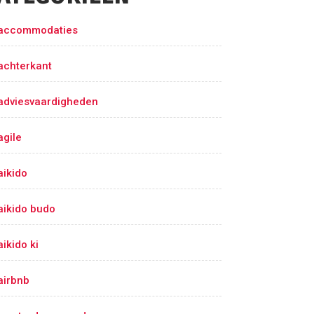
accommodaties
achterkant
adviesvaardigheden
agile
aikido
aikido budo
aikido ki
airbnb