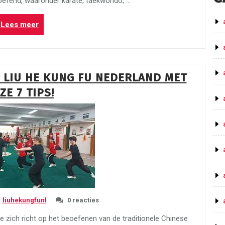
oefend, waaronder karate, taekwondo, …
“De
Lees meer
kracht
van
martial
arts
 LIU HE KUNG FU NEDERLAND MET
in
ZE 7 TIPS!
Nederland:
een
reis
door
verschillende
gevechtskunsten.”
liuhekungfunl
0 reacties
e zich richt op het beoefenen van de traditionele Chinese