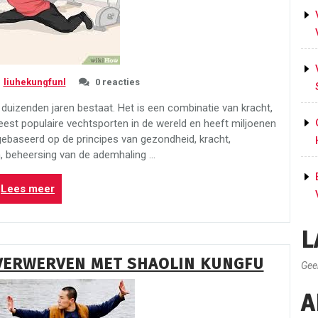
liuhekungfunl
0 reacties
duizenden jaren bestaat. Het is een combinatie van kracht,
eest populaire vechtsporten in de wereld en heeft miljoenen
gebaseerd op de principes van gezondheid, kracht,
, beheersing van de ademhaling …
“De
Lees meer
9
meestgestelde
L
vragen
over
VERWERVEN MET SHAOLIN KUNGFU
kung
Gee
fu
A
leren:
alles