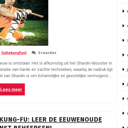
liuhekungfunl
0 reacties
eeuw is ontstaan. Het is afkomstig uit het Shaolin-klooster in
inatie van harde en zachte technieken, waarbij de nadruk ligt
l van Shaolin is om lichamelijke en geestelijke vermogens …
“Veelgestelde
Lees meer
vragen:
Shaolin”
KUNG-FU: LEER DE EEUWENOUDE