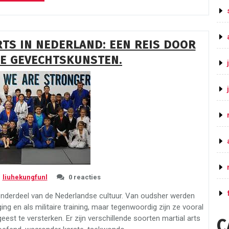
de
Kracht
van
Kung
RTS IN NEDERLAND: EEN REIS DOOR
Fu:
E GEVECHTSKUNSTEN.
Een
Eeuwenoude
Vechtkunst
voor
Lichaam
en
Geest”
liuhekungfunl
0 reacties
k onderdeel van de Nederlandse cultuur. Van oudsher werden
g en als militaire training, maar tegenwoordig zijn ze vooral
eest te versterken. Er zijn verschillende soorten martial arts
C