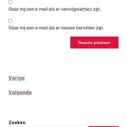
Stuur mij een e-mail als er vervolgreacties zijn.
Stuur mij een e-mail als er nieuwe berichten zijn.
BERICHTNAVIGATIE
Vorig
Vorige
bericht
Volgend
Volgende
bericht
Zoeken