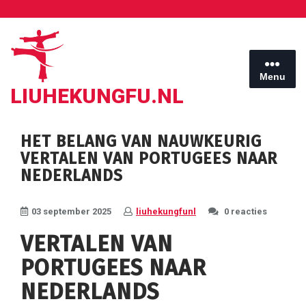
Ga
naar
de
inhoud
Menu
LIUHEKUNGFU.NL
HET BELANG VAN NAUWKEURIG
VERTALEN VAN PORTUGEES NAAR
NEDERLANDS
03 september 2025
liuhekungfunl
0 reacties
VERTALEN VAN
PORTUGEES NAAR
NEDERLANDS