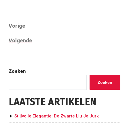
BERICHTNAVIGATIE
Vorig
Vorige
bericht
Volgend
Volgende
bericht
Zoeken
Zoeken
LAATSTE ARTIKELEN
Stijlvolle Elegantie: De Zwarte Liu Jo Jurk