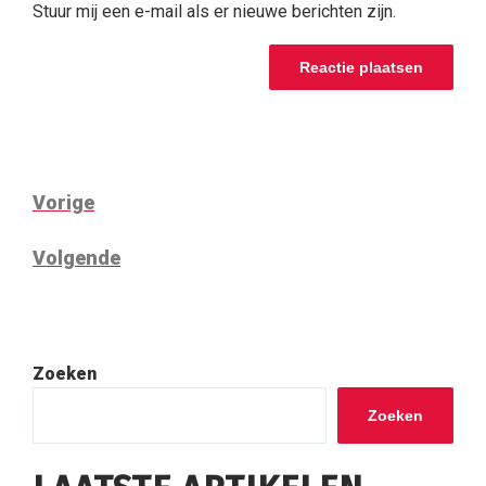
Stuur mij een e-mail als er nieuwe berichten zijn.
BERICHTNAVIGATIE
Vorig
Vorige
bericht
Volgend
Volgende
bericht
Zoeken
Zoeken