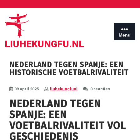
Ga
naar
de
inhoud
Menu
LIUHEKUNGFU.NL
NEDERLAND TEGEN SPANJE: EEN
HISTORISCHE VOETBALRIVALITEIT
09 april 2025
liuhekungfunl
0 reacties
NEDERLAND TEGEN
SPANJE: EEN
VOETBALRIVALITEIT VOL
GESCHIEDENIS