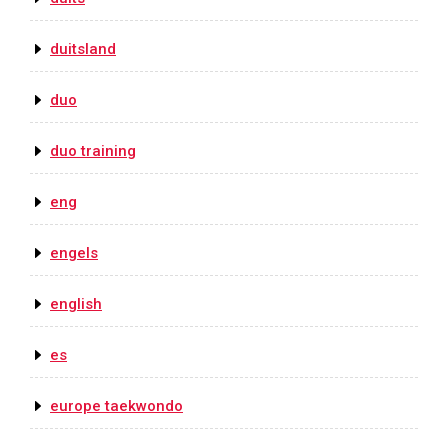
duitsland
duo
duo training
eng
engels
english
es
europe taekwondo