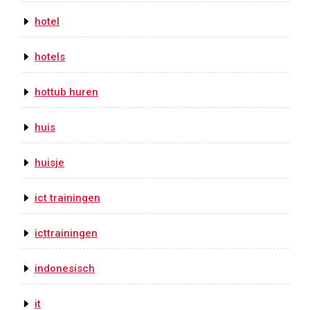
hotel
hotels
hottub huren
huis
huisje
ict trainingen
icttrainingen
indonesisch
it