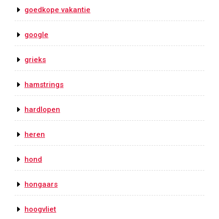
goedkope vakantie
google
grieks
hamstrings
hardlopen
heren
hond
hongaars
hoogvliet