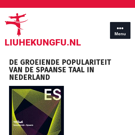
Ga
naar
de
inhoud
Menu
LIUHEKUNGFU.NL
DE GROEIENDE POPULARITEIT
VAN DE SPAANSE TAAL IN
NEDERLAND