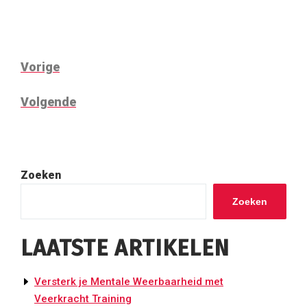
BERICHTNAVIGATIE
Vorig
Vorige
bericht
Volgend
Volgende
bericht
Zoeken
Zoeken
LAATSTE ARTIKELEN
Versterk je Mentale Weerbaarheid met
Veerkracht Training