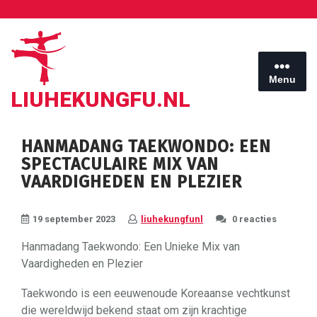
Ga
naar
de
inhoud
Menu
LIUHEKUNGFU.NL
HANMADANG TAEKWONDO: EEN
SPECTACULAIRE MIX VAN
VAARDIGHEDEN EN PLEZIER
19 september 2023
liuhekungfunl
0 reacties
Hanmadang Taekwondo: Een Unieke Mix van
Vaardigheden en Plezier
Taekwondo is een eeuwenoude Koreaanse vechtkunst
die wereldwijd bekend staat om zijn krachtige