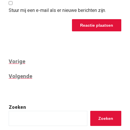
Stuur mij een e-mail als er nieuwe berichten zijn.
BERICHT
Vorig
Vorige
NAVIGATIE
bericht
Volgend
Volgende
bericht
Zoeken
Zoeken